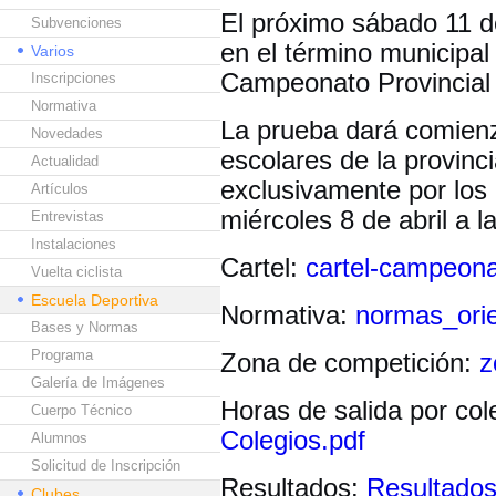
El próximo sábado 11 d
Subvenciones
en el término municipal
Varios
Campeonato Provincial 
Inscripciones
Normativa
La prueba dará comienzo
Novedades
escolares de la provinc
Actualidad
exclusivamente por los 
Artículos
miércoles 8 de abril a l
Entrevistas
Instalaciones
Cartel:
cartel-campeonat
Vuelta ciclista
Escuela Deportiva
Normativa:
normas_orie
Bases y Normas
Programa
Zona de competición:
z
Galería de Imágenes
Horas de salida por col
Cuerpo Técnico
Colegios.pdf
Alumnos
Solicitud de Inscripción
Resultados:
Resultados 
Clubes