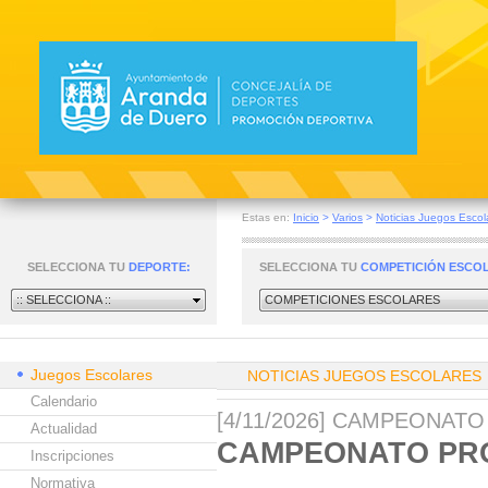
Estas en:
Inicio
>
Varios
>
Noticias Juegos Escol
SELECCIONA TU
DEPORTE:
SELECCIONA TU
COMPETICIÓN ESCO
:: SELECCIONA ::
COMPETICIONES ESCOLARES
Juegos Escolares
NOTICIAS JUEGOS ESCOLARES
Calendario
[4/11/2026] CAMPEONAT
Actualidad
CAMPEONATO PRO
Inscripciones
Normativa