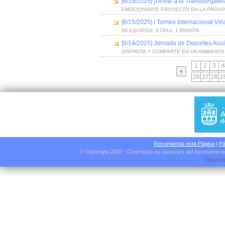
[6/19/2025] ¡Únete a la Transburgales
EMOCIONANTE PROYECTO EN LA PROVI
[6/15/2025] I Torneo Internacional Vi
89 EQUIPOS, 3 DÍAS, 1 PASIÓN
[6/14/2025] Jornada de Deportes Acuá
DISFRUTA Y COMPARTE EN UN AMBIENTE
1
2
3
4
26
27
28
2
Recomienda esta Página
|
Pá
© Copyright 2002 - Concejalía de Deportes del Ayuntamien
Desarro