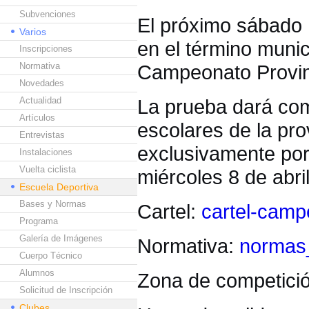
Subvenciones
El próximo sábado 
Varios
en el término munic
Inscripciones
Normativa
Campeonato Provinc
Novedades
Actualidad
La prueba dará comi
Artículos
escolares de la pro
Entrevistas
exclusivamente por
Instalaciones
Vuelta ciclista
miércoles 8 de abri
Escuela Deportiva
Bases y Normas
Cartel:
cartel-camp
Programa
Galería de Imágenes
Normativa:
normas_
Cuerpo Técnico
Alumnos
Zona de competici
Solicitud de Inscripción
Clubes