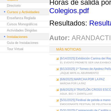
Horas de salida po
Directorio
Colegios.pdf
Cursos y Actividades
Enseñanza Reglada
Resultados:
Result
Cursos Monográficos
Actividades Dirigidas
Autor:
ARANDACTI
Instalaciones
Guía de Instalaciones
Tour Virtual
MÁS NOTICIAS
[6/14/2025] Exhibición Canina del R
EL EVENTO PROMETE SER UNA EXHIBICI
[6/13/2025] 1º Torneo de Ajedrez Peña
¡JAQUE MATE AL ABURIMIENTO!
[6/8/2025] MARCHA POR LA PAZ
MARCHA POR LA PAZ
[6/8/2025] II TRIATLÓN CROSS 
AGUA, BICI Y ZAPATILLAS!
[5/31/2025] Festival de pelota a mano
EMOCIONANTE FESTIVAL DE PELOTA A 
[5/31/2025] Campeonato de Castilla y