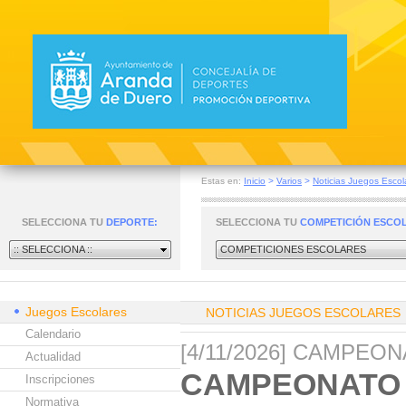
Estas en:
Inicio
>
Varios
>
Noticias Juegos Escol
SELECCIONA TU
DEPORTE:
SELECCIONA TU
COMPETICIÓN ESCO
:: SELECCIONA ::
COMPETICIONES ESCOLARES
Juegos Escolares
NOTICIAS JUEGOS ESCOLARES
Calendario
[4/11/2026] CAMPEO
Actualidad
CAMPEONATO 
Inscripciones
Normativa