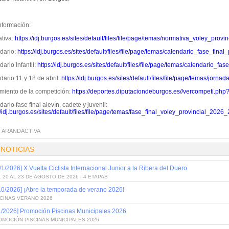
nformación:
tiva:
https://idj.burgos.es/sites/default/files/file/page/temas/normativa_voley_prov
dario:
https://idj.burgos.es/sites/default/files/file/page/temas/calendario_fase_fina
ario Infantil:
https://idj.burgos.es/sites/default/files/file/page/temas/calendario_fa
ario 11 y 18 de abril:
https://idj.burgos.es/sites/default/files/file/page/temas/jorn
miento de la competición:
https://deportes.diputaciondeburgos.es//vercompeti.php
ario fase final alevín, cadete y juvenil:
//idj.burgos.es/sites/default/files/file/page/temas/fase_final_voley_provincial_2026_
:
ARANDACTIVA
 NOTICIAS
/1/2026] X Vuelta Ciclista Internacional Junior a la Ribera del Duero
 20 AL 23 DE AGOSTO DE 2026 | 4 ETAPAS
10/2026] ¡Abre la temporada de verano 2026!
SCINAS VERANO 2026
1/2026] Promoción Piscinas Municipales 2026
OMOCIÓN PISCINAS MUNICIPALES 2026