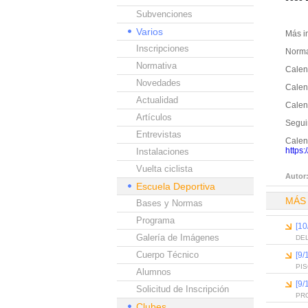
Subvenciones
Varios
Más i
Inscripciones
Norma
Normativa
Calen
Novedades
Calend
Actualidad
Calend
Artículos
Segui
Entrevistas
Calend
https:
Instalaciones
Vuelta ciclista
Autor
Escuela Deportiva
MÁS
Bases y Normas
Programa
[10
Galería de Imágenes
DEL
Cuerpo Técnico
[9/
PI
Alumnos
[9/
Solicitud de Inscripción
PR
Clubes