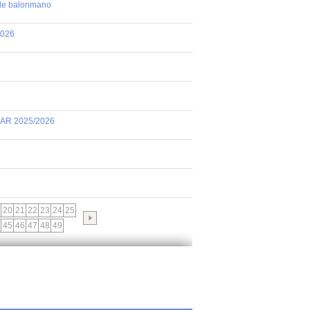
 de balonmano
2026
AR 2025/2026
20
21
22
23
24
25
45
46
47
48
49