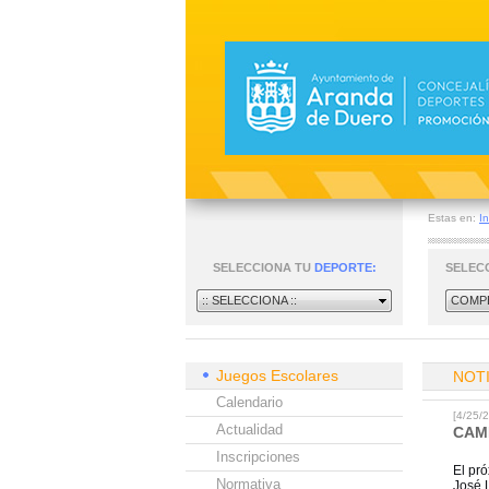
Estas en:
In
SELECCIONA TU
DEPORTE:
SELEC
:: SELECCIONA ::
COMPE
Juegos Escolares
NOT
Calendario
[4/25
Actualidad
CAM
Inscripciones
El pr
Normativa
José L