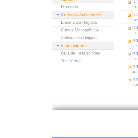
[7/
Directorio
BA
Cursos y Actividades
[7/
CAM
Enseñanza Reglada
[7/
Cursos Monográficos
II
Actividades Dirigidas
[6
Instalaciones
PR
Guía de Instalaciones
[6
FIE
Tour Virtual
[6
JO
[6
CO