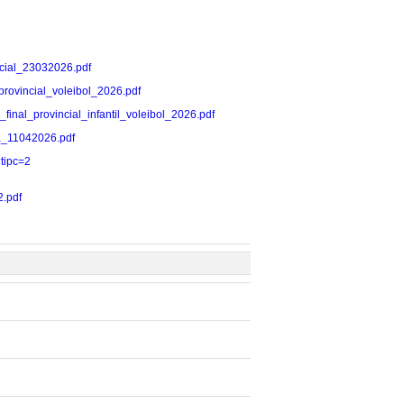
incial_23032026.pdf
l_provincial_voleibol_2026.pdf
se_final_provincial_infantil_voleibol_2026.pdf
ada_11042026.pdf
?tipc=2
2.pdf