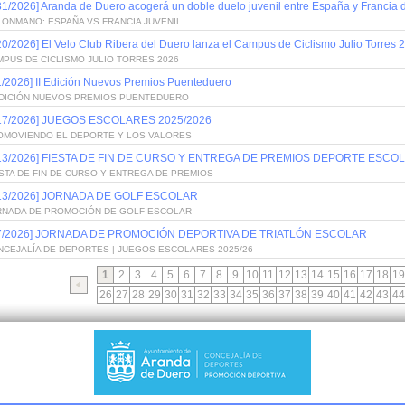
31/2026] Aranda de Duero acogerá un doble duelo juvenil entre España y Francia
LONMANO: ESPAÑA VS FRANCIA JUVENIL
20/2026] El Velo Club Ribera del Duero lanza el Campus de Ciclismo Julio Torres 
PUS DE CICLISMO JULIO TORRES 2026
1/2026] II Edición Nuevos Premios Puenteduero
 EDICIÓN NUEVOS PREMIOS PUENTEDUERO
/17/2026] JUEGOS ESCOLARES 2025/2026
OMOVIENDO EL DEPORTE Y LOS VALORES
/13/2026] FIESTA DE FIN DE CURSO Y ENTREGA DE PREMIOS DEPORTE ESCOL
STA DE FIN DE CURSO Y ENTREGA DE PREMIOS
/13/2026] JORNADA DE GOLF ESCOLAR
RNADA DE PROMOCIÓN DE GOLF ESCOLAR
/7/2026] JORNADA DE PROMOCIÓN DEPORTIVA DE TRIATLÓN ESCOLAR
NCEJALÍA DE DEPORTES | JUEGOS ESCOLARES 2025/26
1
2
3
4
5
6
7
8
9
10
11
12
13
14
15
16
17
18
19
26
27
28
29
30
31
32
33
34
35
36
37
38
39
40
41
42
43
44