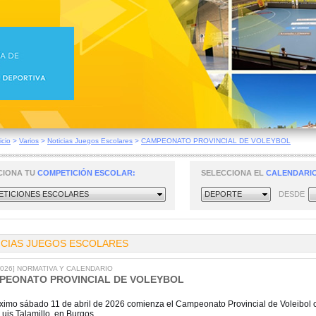
icio
>
Varios
>
Noticias Juegos Escolares
>
CAMPEONATO PROVINCIAL DE VOLEYBOL
CIONA TU
COMPETICIÓN ESCOLAR:
SELECCIONA EL
CALENDARIO
TICIONES ESCOLARES
DEPORTE
DESDE
ICIAS JUEGOS ESCOLARES
/2026] NORMATIVA Y CALENDARIO
PEONATO PROVINCIAL DE VOLEYBOL
óximo sábado 11 de abril de 2026 comienza el Campeonato Provincial de Voleibol con
uis Talamillo, en Burgos.