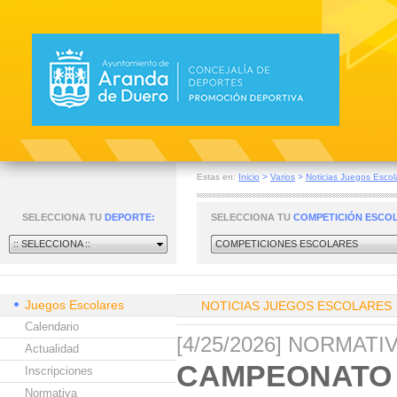
Estas en:
Inicio
>
Varios
>
Noticias Juegos Escol
SELECCIONA TU
DEPORTE:
SELECCIONA TU
COMPETICIÓN ESCO
:: SELECCIONA ::
COMPETICIONES ESCOLARES
Juegos Escolares
NOTICIAS JUEGOS ESCOLARES
Calendario
[4/25/2026] NORMAT
Actualidad
CAMPEONATO 
Inscripciones
Normativa