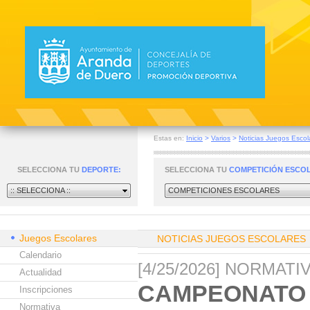
Estas en:
Inicio
>
Varios
>
Noticias Juegos Escol
SELECCIONA TU
DEPORTE:
SELECCIONA TU
COMPETICIÓN ESCO
:: SELECCIONA ::
COMPETICIONES ESCOLARES
Juegos Escolares
NOTICIAS JUEGOS ESCOLARES
Calendario
[4/25/2026] NORMAT
Actualidad
CAMPEONATO 
Inscripciones
Normativa