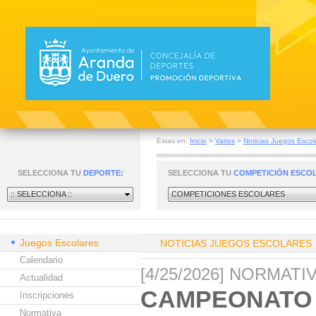
Estas en:
Inicio
>
Varios
>
Noticias Juegos Escol
SELECCIONA TU
DEPORTE:
SELECCIONA TU
COMPETICIÓN ESCO
:: SELECCIONA ::
COMPETICIONES ESCOLARES
Juegos Escolares
NOTICIAS JUEGOS ESCOLARES
Calendario
[4/25/2026] NORMAT
Actualidad
CAMPEONATO 
Inscripciones
Normativa