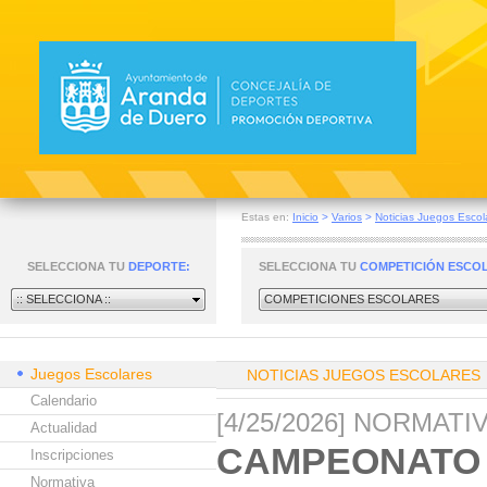
Estas en:
Inicio
>
Varios
>
Noticias Juegos Escol
SELECCIONA TU
DEPORTE:
SELECCIONA TU
COMPETICIÓN ESCO
:: SELECCIONA ::
COMPETICIONES ESCOLARES
Juegos Escolares
NOTICIAS JUEGOS ESCOLARES
Calendario
[4/25/2026] NORMAT
Actualidad
CAMPEONATO 
Inscripciones
Normativa