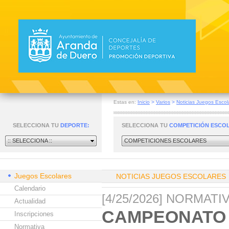
Estas en:
Inicio
>
Varios
>
Noticias Juegos Escol
SELECCIONA TU
DEPORTE:
SELECCIONA TU
COMPETICIÓN ESCO
:: SELECCIONA ::
COMPETICIONES ESCOLARES
Juegos Escolares
NOTICIAS JUEGOS ESCOLARES
Calendario
[4/25/2026] NORMAT
Actualidad
CAMPEONATO 
Inscripciones
Normativa