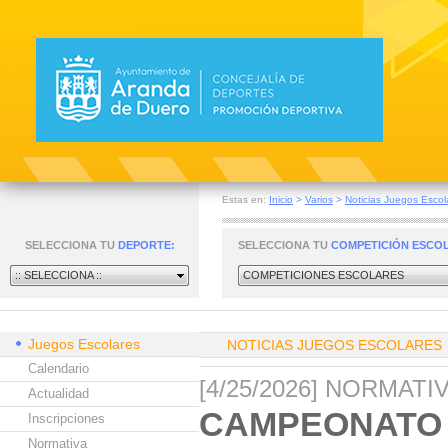
Estas en:
Inicio
>
Varios
>
Noticias Juegos Escol
SELECCIONA TU
DEPORTE:
SELECCIONA TU
COMPETICIÓN ESCO
:: SELECCIONA ::
COMPETICIONES ESCOLARES
Juegos Escolares
NOTICIAS JUEGOS ESCOLARES
Calendario
[4/25/2026] NORMAT
Actualidad
CAMPEONATO 
Inscripciones
Normativa