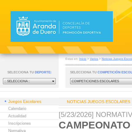
Estas en:
Inicio
>
Varios
>
Noticias Juegos Escol
SELECCIONA TU
DEPORTE:
SELECCIONA TU
COMPETICIÓN ESCO
:: SELECCIONA ::
COMPETICIONES ESCOLARES
Juegos Escolares
NOTICIAS JUEGOS ESCOLARES
Calendario
[5/23/2026] NORMAT
Actualidad
CAMPEONATO 
Inscripciones
Normativa