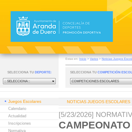
Estas en:
Inicio
>
Varios
>
Noticias Juegos Escol
SELECCIONA TU
DEPORTE:
SELECCIONA TU
COMPETICIÓN ESCO
:: SELECCIONA ::
COMPETICIONES ESCOLARES
Juegos Escolares
NOTICIAS JUEGOS ESCOLARES
Calendario
[5/23/2026] NORMAT
Actualidad
CAMPEONATO 
Inscripciones
Normativa