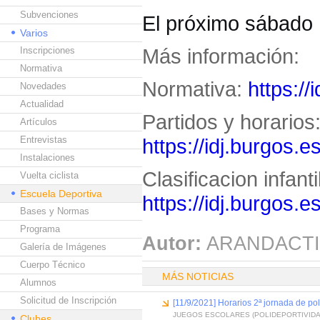
Subvenciones
El próximo sábado 
Varios
Más información:
Inscripciones
Normativa
Normativa:
https:/
Novedades
Actualidad
Partidos y horarios
Artículos
Entrevistas
https://idj.burgos.
Instalaciones
Clasificacion infanti
Vuelta ciclista
Escuela Deportiva
https://idj.burgos.
Bases y Normas
Programa
Autor:
ARANDACTI
Galería de Imágenes
Cuerpo Técnico
MÁS NOTICIAS
Alumnos
Solicitud de Inscripción
[11/9/2021] Horarios 2ª jornada de po
JUEGOS ESCOLARES (POLIDEPORTIVIDA
Clubes