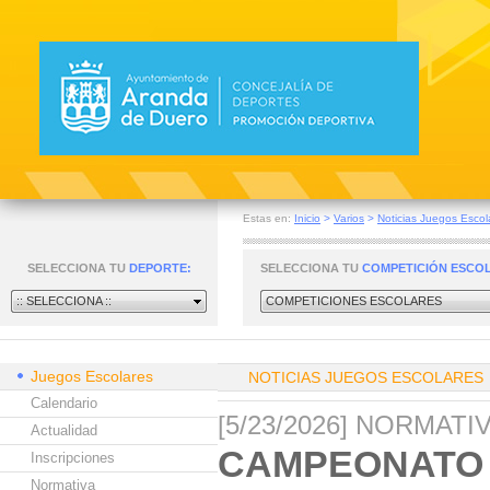
Estas en:
Inicio
>
Varios
>
Noticias Juegos Escol
SELECCIONA TU
DEPORTE:
SELECCIONA TU
COMPETICIÓN ESCO
:: SELECCIONA ::
COMPETICIONES ESCOLARES
Juegos Escolares
NOTICIAS JUEGOS ESCOLARES
Calendario
[5/23/2026] NORMAT
Actualidad
CAMPEONATO 
Inscripciones
Normativa