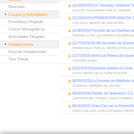
[11/29/2025] Un "Guanteo Solidario" re
Directorio
GOLPES SOLIDARIOS POR EL CÁNCER
Cursos y Actividades
[11/29/2025] PRIMERA PRUEBA DE
Enseñanza Reglada
CITA EN EL MONTE DE SAN PEDRO
Cursos Monográficos
[11/9/2025] Fresnillo de las Dueñas ac
FRESNILLO DE LAS DUEÑAS CELEBRA EL
Actividades Dirigidas
[11/7/2025] XLVIII Jornadas de Espele
Instalaciones
PROMOVIDAS POR EL GRUPO ESPELEO
Guía de Instalaciones
[11/7/2025] VeloClub Ribera del Duer
Tour Virtual
«ESPAÑA GANA»
[10/18/2025] Aranda celebra el Cross 
XXXIX CROSS DE LA CONSTITUCIÓN
[9/30/2025] La Escuela de Atletismo d
¡SUENA EL DISPARO DE SALIDA!
[9/20/2025] Partido de Veteranos: C
¡DISFRUTA DEL FÚTBOL CON LEYENDAS!
[9/18/2025] Gran Cita con la Pelota 
GRAN CITA CON LA PELOTA MANO PROF