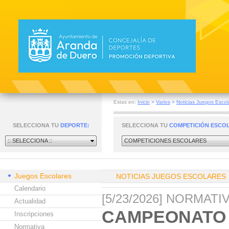
Estas en:
Inicio
>
Varios
>
Noticias Juegos Escol
SELECCIONA TU
DEPORTE:
SELECCIONA TU
COMPETICIÓN ESCO
:: SELECCIONA ::
COMPETICIONES ESCOLARES
Juegos Escolares
NOTICIAS JUEGOS ESCOLARES
Calendario
[5/23/2026] NORMAT
Actualidad
CAMPEONATO 
Inscripciones
Normativa