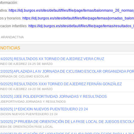
nformación:
tiva:
https://idj.burgos.es/sites/default/files/file/page/temas/balonmano_26_norm
os y horarios:
https://idj.burgos.es/sites/default/files/file/page/temas/jornadas_
icacion infantiles:
https://idj.burgos.es/sites/default/files/file/page/temas/result
:
ARANDACTIVA
 NOTICIAS
/24/2025] RESULTADOS XX TORNEO DE AJEDREZ VERA CRUZ
RNEO DE AJEDREZ 24-25 DE MARZO
/22/2025] APLAZADA LA IV JORNADA DE CICLISMO ESCOLAR ORGANIZADA PO
 JORNADA DE CICLISMO ESCOLAR
/20/2025] RESULTADOS XXXI TORNEO DE AJEDREZ FERNÁN GONZÁLEZ
RNEO DE AJEDREZ 19-20 DE MARZO
/15/2025] JJEE POLIDEPORTIVIDAD JORNADAS Y RESULTADOS
LIDEPORTIVIDAD JORNADAS Y RESULTADOS
/28/2025] 1ª EDICION NUEVOS PUENTEDUERO 23 24
 EDICION NUEVOS PUENTEDUERO 23 24
/23/2025] 2ª PRUEBA DE ORIENTACIÓN DE LA FASE LOCAL DE JUEGOS ESCOL
UEBA DE ORIENTACIÓN FASE LOCAL