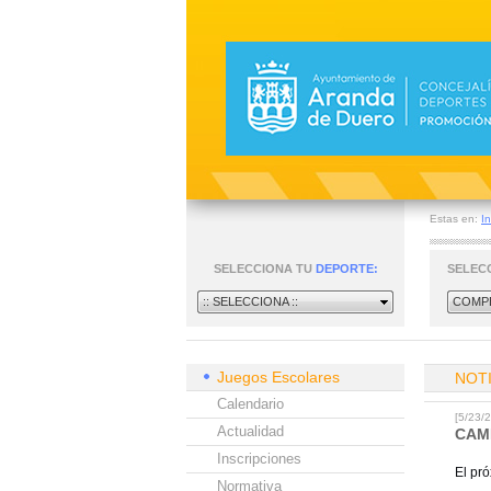
Estas en:
In
SELECCIONA TU
DEPORTE:
SELEC
:: SELECCIONA ::
COMPE
Juegos Escolares
NOT
Calendario
[5/23
Actualidad
CAM
Inscripciones
El pr
Normativa