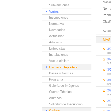
Más i
Subvenciones
Norma
Varios
Partid
Inscripciones
Clasif
Normativa
Novedades
Autor
Actualidad
MÁS
Artículos
Entrevistas
[3
TO
Instalaciones
[3
Vuelta ciclista
IV
Escuela Deportiva
[3
Bases y Normas
TO
Programa
[3
PO
Galería de Imágenes
[2
Cuerpo Técnico
1ª
Alumnos
[2
Solicitud de Inscripción
PR
Clubes