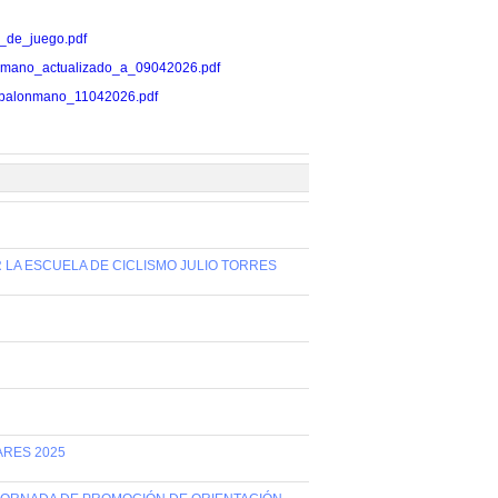
as_de_juego.pdf
balonmano_actualizado_a_09042026.pdf
ados_balonmano_11042026.pdf
R LA ESCUELA DE CICLISMO JULIO TORRES
ARES 2025