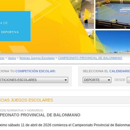
icio
>
Varios
>
Noticias Juegos Escolares
>
CAMPEONATO PROVINCIAL DE BALONMANO
CIONA TU
COMPETICIÓN ESCOLAR:
SELECCIONA EL
CALENDARIO
TICIONES ESCOLARES
DEPORTE
DESDE
ICIAS JUEGOS ESCOLARES
/2026] NORMATIVA Y HORARIOS
PEONATO PROVINCIAL DE BALONMANO
óximo sábado 11 de abril de 2026 comienza el Campeonato Provincial de Balonma