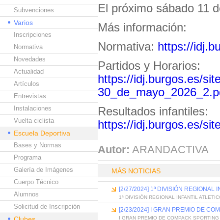
El próximo sábado 11 d
Subvenciones
Varios
Más información:
Inscripciones
Normativa:
https://idj.
Normativa
Novedades
Partidos y Horarios:
Actualidad
https://idj.burgos.es/si
Artículos
30_de_mayo_2026_2.p
Entrevistas
Instalaciones
Resultados infantiles:
Vuelta ciclista
https://idj.burgos.es/s
Escuela Deportiva
Bases y Normas
Autor:
ARANDACTIVA
Programa
Galería de Imágenes
MÁS NOTICIAS
Cuerpo Técnico
[2/27/2024] 1ª DIVISIÓN REGIONAL
Alumnos
1ª DIVISIÓN REGIONAL INFANTIL ATLETI
Solicitud de Inscripción
[2/23/2024] I GRAN PREMIO DE C
Clubes
I GRAN PREMIO DE COMPACK SPORTING