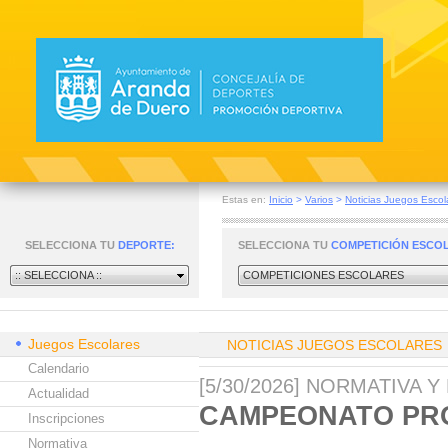
Estas en:
Inicio
>
Varios
>
Noticias Juegos Escol
SELECCIONA TU
DEPORTE:
SELECCIONA TU
COMPETICIÓN ESCO
:: SELECCIONA ::
COMPETICIONES ESCOLARES
Juegos Escolares
NOTICIAS JUEGOS ESCOLARES
Calendario
[5/30/2026] NORMATIVA 
Actualidad
CAMPEONATO PR
Inscripciones
Normativa