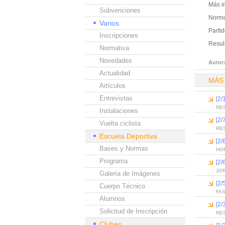
Más i
Subvenciones
Norma
Varios
Partid
Inscripciones
Result
Normativa
Novedades
Autor
Actualidad
MÁS
Artículos
Entrevistas
[2/
RE
Instalaciones
[2/
Vuelta ciclista
RE
Escuela Deportiva
[2/
Bases y Normas
HO
Programa
[2/
JO
Galería de Imágenes
[2/
Cuerpo Técnico
FA
Alumnos
[2/
Solicitud de Inscripción
RE
Clubes