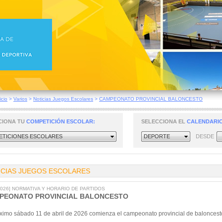
icio
>
Varios
>
Noticias Juegos Escolares
>
CAMPEONATO PROVINCIAL BALONCESTO
CIONA TU
COMPETICIÓN ESCOLAR:
SELECCIONA EL
CALENDARIO
TICIONES ESCOLARES
DEPORTE
DESDE
ICIAS JUEGOS ESCOLARES
/2026] NORMATIVA Y HORARIO DE PARTIDOS
PEONATO PROVINCIAL BALONCESTO
óximo sábado 11 de abril de 2026 comienza el campeonato provincial de baloncest