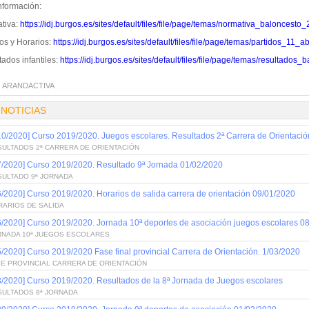
nformación:
tiva:
https://idj.burgos.es/sites/default/files/file/page/temas/normativa_baloncesto_
os y Horarios:
https://idj.burgos.es/sites/default/files/file/page/temas/partidos_
ados infantiles:
https://idj.burgos.es/sites/default/files/file/page/temas/resultado
:
ARANDACTIVA
 NOTICIAS
10/2020] Curso 2019/2020. Juegos escolares. Resultados 2ª Carrera de Orientaci
SULTADOS 2ª CARRERA DE ORIENTACIÓN
7/2020] Curso 2019/2020. Resultado 9ª Jornada 01/02/2020
SULTADO 9ª JORNADA
6/2020] Curso 2019/2020. Horarios de salida carrera de orientación 09/01/2020
RARIOS DE SALIDA
6/2020] Curso 2019/2020. Jornada 10ª deportes de asociación juegos escolares 0
RNADA 10ª JUEGOS ESCOLARES
5/2020] Curso 2019/2020 Fase final provincial Carrera de Orientación. 1/03/2020
SE PROVINCIAL CARRERA DE ORIENTACIÓN
3/2020] Curso 2019/2020. Resultados de la 8ª Jornada de Juegos escolares
SULTADOS 8ª JORNADA