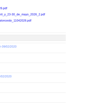
26.pdf
11_abril_y_23-30_de_mayo_2026_2.pdf
s_baloncesto_11042026.pdf
ón 09/02/2020
8/02/2020