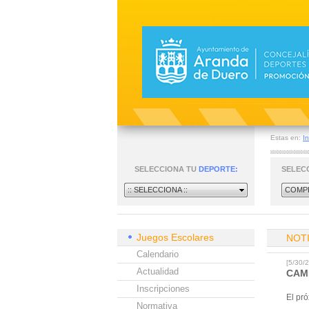
Estas en:
In
SELECCIONA TU
DEPORTE:
SELEC
:: SELECCIONA ::
COMPE
Juegos Escolares
NOT
Calendario
[5/30
Actualidad
CAM
Inscripciones
El pr
Normativa