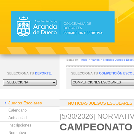
Estas en:
Inicio
>
Varios
>
Noticias Juegos Escol
SELECCIONA TU
DEPORTE:
SELECCIONA TU
COMPETICIÓN ESCO
:: SELECCIONA ::
COMPETICIONES ESCOLARES
Juegos Escolares
NOTICIAS JUEGOS ESCOLARES
Calendario
[5/30/2026] NORMAT
Actualidad
CAMPEONATO 
Inscripciones
Normativa