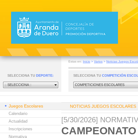
Estas en:
Inicio
>
Varios
>
Noticias Juegos Escol
SELECCIONA TU
DEPORTE:
SELECCIONA TU
COMPETICIÓN ESCO
:: SELECCIONA ::
COMPETICIONES ESCOLARES
Juegos Escolares
NOTICIAS JUEGOS ESCOLARES
Calendario
[5/30/2026] NORMAT
Actualidad
CAMPEONATO 
Inscripciones
Normativa