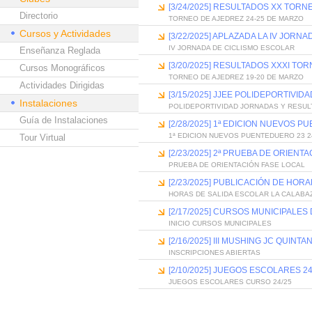
[3/24/2025] RESULTADOS XX TOR
Directorio
TORNEO DE AJEDREZ 24-25 DE MARZO
Cursos y Actividades
[3/22/2025] APLAZADA LA IV JOR
IV JORNADA DE CICLISMO ESCOLAR
Enseñanza Reglada
[3/20/2025] RESULTADOS XXXI T
Cursos Monográficos
TORNEO DE AJEDREZ 19-20 DE MARZO
Actividades Dirigidas
[3/15/2025] JJEE POLIDEPORTIVI
Instalaciones
POLIDEPORTIVIDAD JORNADAS Y RESU
Guía de Instalaciones
[2/28/2025] 1ª EDICION NUEVOS P
1ª EDICION NUEVOS PUENTEDUERO 23 2
Tour Virtual
[2/23/2025] 2ª PRUEBA DE ORIEN
PRUEBA DE ORIENTACIÓN FASE LOCAL
[2/23/2025] PUBLICACIÓN DE HOR
HORAS DE SALIDA ESCOLAR LA CALABA
[2/17/2025] CURSOS MUNICIPALE
INICIO CURSOS MUNICIPALES
[2/16/2025] III MUSHING JC QUIN
INSCRIPCIONES ABIERTAS
[2/10/2025] JUEGOS ESCOLARES 24
JUEGOS ESCOLARES CURSO 24/25