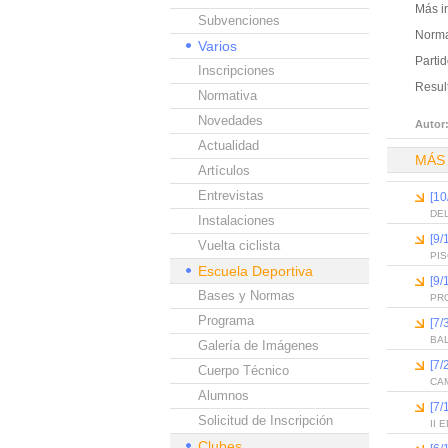
Más i
Subvenciones
Norma
Varios
Partid
Inscripciones
Result
Normativa
Novedades
Autor
Actualidad
MÁS
Artículos
Entrevistas
[10
DEL
Instalaciones
[9/
Vuelta ciclista
PI
Escuela Deportiva
[9/
Bases y Normas
PR
Programa
[7/
BA
Galería de Imágenes
[7/
Cuerpo Técnico
CAM
Alumnos
[7/
Solicitud de Inscripción
II
Clubes