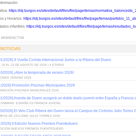
nformación:
tiva:
https://idj.burgos.es/sites/default/files/file/page/temas/normativa_baloncesto_
os y Horarios:
https://idj.burgos.es/sites/default/files/file/page/temas/partidos_
ados infantiles:
https://idj.burgos.es/sites/default/files/file/page/temas/resultado
:
ARANDACTIVA
 NOTICIAS
/1/2026] X Vuelta Ciclista Internacional Junior a la Ribera del Duero
 20 AL 23 DE AGOSTO DE 2026 | 4 ETAPAS
10/2026] ¡Abre la temporada de verano 2026!
SCINAS VERANO 2026
1/2026] Promoción Piscinas Municipales 2026
OMOCIÓN PISCINAS MUNICIPALES 2026
31/2026] Aranda de Duero acogerá un doble duelo juvenil entre España y Francia
LONMANO: ESPAÑA VS FRANCIA JUVENIL
20/2026] El Velo Club Ribera del Duero lanza el Campus de Ciclismo Julio Torres 
PUS DE CICLISMO JULIO TORRES 2026
1/2026] II Edición Nuevos Premios Puenteduero
 EDICIÓN NUEVOS PREMIOS PUENTEDUERO