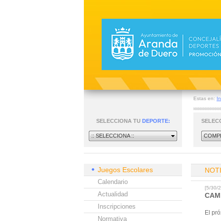
Estas en:
In
SELECCIONA TU
DEPORTE:
SELEC
:: SELECCIONA ::
COMPE
Juegos Escolares
NOT
Calendario
[5/30
Actualidad
CAM
Inscripciones
El pr
Normativa