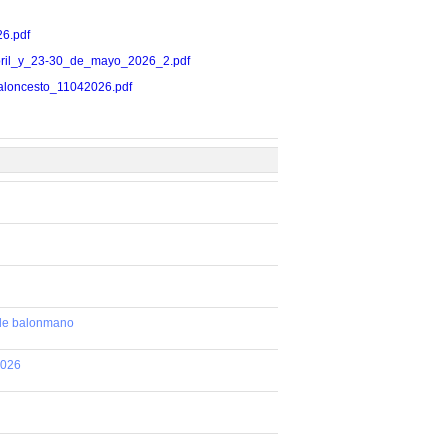
26.pdf
11_abril_y_23-30_de_mayo_2026_2.pdf
s_baloncesto_11042026.pdf
 de balonmano
2026