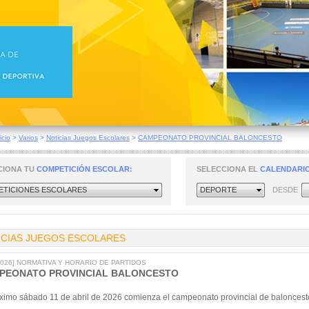
icio
>
Varios
>
Noticias Juegos Escolares
>
CAMPEONATO PROVINCIAL BALONCESTO
CIONA TU
COMPETICIÓN ESCOLAR:
SELECCIONA EL
CALENDARIO
TICIONES ESCOLARES
DEPORTE
DESDE
ICIAS JUEGOS ESCOLARES
/2026] NORMATIVA Y HORARIO DE PARTIDOS
PEONATO PROVINCIAL BALONCESTO
óximo sábado 11 de abril de 2026 comienza el campeonato provincial de baloncest