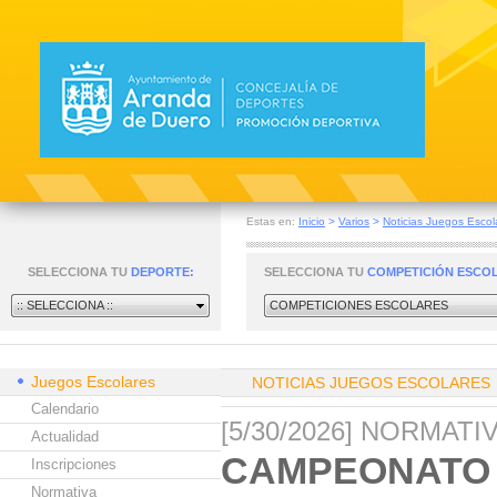
Estas en:
Inicio
>
Varios
>
Noticias Juegos Escol
SELECCIONA TU
DEPORTE:
SELECCIONA TU
COMPETICIÓN ESCO
:: SELECCIONA ::
COMPETICIONES ESCOLARES
Juegos Escolares
NOTICIAS JUEGOS ESCOLARES
Calendario
[5/30/2026] NORMAT
Actualidad
CAMPEONATO 
Inscripciones
Normativa