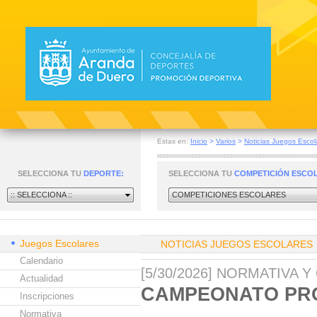
Estas en:
Inicio
>
Varios
>
Noticias Juegos Escol
SELECCIONA TU
DEPORTE:
SELECCIONA TU
COMPETICIÓN ESCO
:: SELECCIONA ::
COMPETICIONES ESCOLARES
Juegos Escolares
NOTICIAS JUEGOS ESCOLARES
Calendario
[5/30/2026] NORMATIVA 
Actualidad
CAMPEONATO PRO
Inscripciones
Normativa