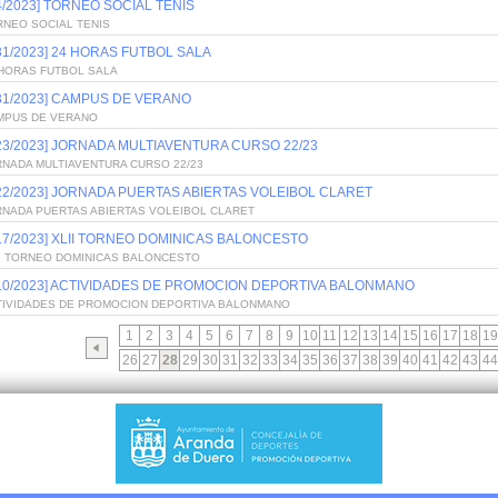
/4/2023] TORNEO SOCIAL TENIS
RNEO SOCIAL TENIS
/31/2023] 24 HORAS FUTBOL SALA
 HORAS FUTBOL SALA
/31/2023] CAMPUS DE VERANO
MPUS DE VERANO
/23/2023] JORNADA MULTIAVENTURA CURSO 22/23
RNADA MULTIAVENTURA CURSO 22/23
/22/2023] JORNADA PUERTAS ABIERTAS VOLEIBOL CLARET
RNADA PUERTAS ABIERTAS VOLEIBOL CLARET
/17/2023] XLII TORNEO DOMINICAS BALONCESTO
II TORNEO DOMINICAS BALONCESTO
/10/2023] ACTIVIDADES DE PROMOCION DEPORTIVA BALONMANO
TIVIDADES DE PROMOCION DEPORTIVA BALONMANO
1
2
3
4
5
6
7
8
9
10
11
12
13
14
15
16
17
18
19
26
27
28
29
30
31
32
33
34
35
36
37
38
39
40
41
42
43
44