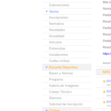
Más i
Subvenciones
Norma
Varios
Partid
Inscripciones
Resul
Normativa
Partid
Novedades
Resul
Actualidad
Partid
Artículos
Resul
Entrevistas
https:
Instalaciones
Vuelta ciclista
Autor
Escuela Deportiva
MÁS
Bases y Normas
Programa
[6
Galería de Imágenes
FI
[6
Cuerpo Técnico
SAL
Alumnos
[6
Solicitud de Inscripción
TOR
Clubes