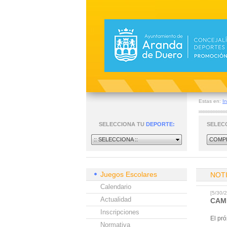
Estas en:
In
SELECCIONA TU
DEPORTE:
SELEC
:: SELECCIONA ::
COMPE
Juegos Escolares
NOT
Calendario
[5/30
Actualidad
CAM
Inscripciones
El pr
Normativa