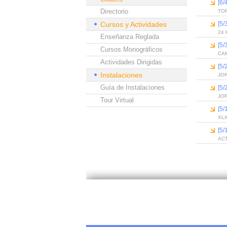
[6
Directorio
TO
Cursos y Actividades
[5
24
Enseñanza Reglada
[5
Cursos Monográficos
CA
Actividades Dirigidas
[5
Instalaciones
JO
Guía de Instalaciones
[5
JO
Tour Virtual
[5
XL
[5
AC