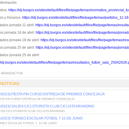
nformación:
tiva:
https://idj.burgos.es/sites/default/files/file/page/temas/normativa_provincial_f
os y Horarios:
https://idj.burgos.es/sites/default/files/file/page/temas/partidos_11-
tados jornada 11 abril:
https://idj.burgos.es/sites/default/files/file/page/temas/res
os jornada 18 de abril:
https://idj.burgos.es/sites/default/files/file/page/temas/jo
tados jornada 18 de abril:
https://idj.burgos.es/sites/default/files/file/page/temas
os jornada 25 de abril:
https://idj.burgos.es/sites/default/files/file/page/temas/jo
tados jornada 25 de abril:
//idj.burgos.es/sites/default/files/file/page/temas/resultados_futbol_sala_25042026.
:
ARANDACTIVA
 NOTICIAS
/9/2023] FIESTA FIN CURSO ENTREGA DE PREMIOS CONCEJALÍA
ESTA FIN CURSO ENTREGA DE PREMIOS CONCEJALÍA
/8/2023] SALIDA CICLOTURISTA CLUB CICLISTA ARANDINO
IDA CICLOTURISTA CLUB CICLISTA ARANDINO
/5/2023] TORNEO ESCOLAR FÚTBOL 7 10 DE JUNIO
NEO ESCOLAR FÚTBOL 7. 10 DE JUNIO