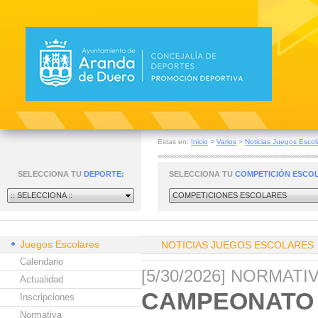
Estas en:
Inicio
>
Varios
>
Noticias Juegos Escol
SELECCIONA TU
DEPORTE:
SELECCIONA TU
COMPETICIÓN ESCO
:: SELECCIONA ::
COMPETICIONES ESCOLARES
Juegos Escolares
NOTICIAS JUEGOS ESCOLARES
Calendario
[5/30/2026] NORMAT
Actualidad
CAMPEONATO 
Inscripciones
Normativa