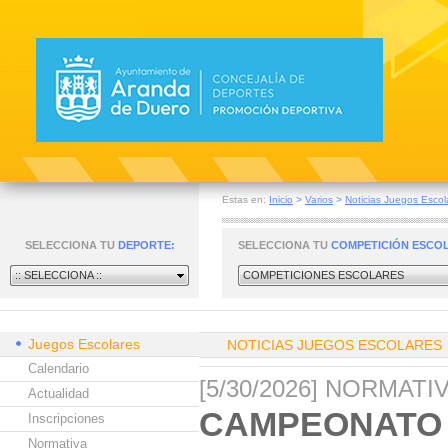
Estas en:
Inicio
>
Varios
>
Noticias Juegos Escol
SELECCIONA TU
DEPORTE:
SELECCIONA TU
COMPETICIÓN ESCO
:: SELECCIONA ::
COMPETICIONES ESCOLARES
Juegos Escolares
NOTICIAS JUEGOS ESCOLARES
Calendario
[5/30/2026] NORMAT
Actualidad
CAMPEONATO 
Inscripciones
Normativa