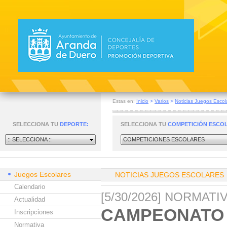
Estas en:
Inicio
>
Varios
>
Noticias Juegos Escol
SELECCIONA TU
DEPORTE:
SELECCIONA TU
COMPETICIÓN ESCO
:: SELECCIONA ::
COMPETICIONES ESCOLARES
Juegos Escolares
NOTICIAS JUEGOS ESCOLARES
Calendario
[5/30/2026] NORMAT
Actualidad
CAMPEONATO 
Inscripciones
Normativa