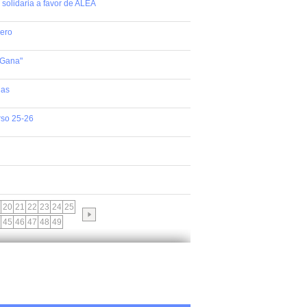
a solidaria a favor de ALEA
uero
 Gana"
ñas
rso 25-26
20
21
22
23
24
25
45
46
47
48
49