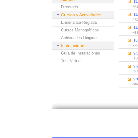
[11
Directorio
FRE
Cursos y Actividades
[11
PR
Enseñanza Reglada
[11
Cursos Monográficos
«E
Actividades Dirigidas
[10
Instalaciones
XX
Guía de Instalaciones
[9/
¡SU
Tour Virtual
[9/
¡DI
[9/
GR