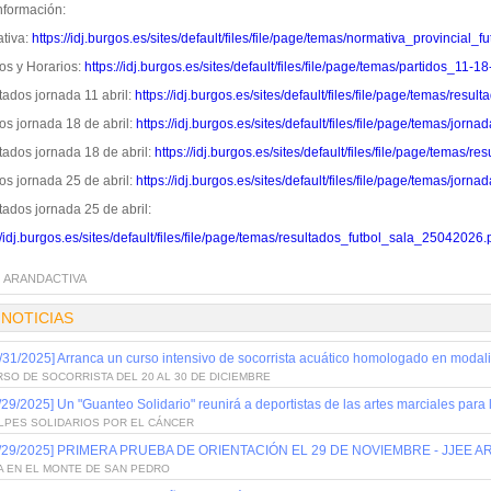
nformación:
tiva:
https://idj.burgos.es/sites/default/files/file/page/temas/normativa_provincial_f
os y Horarios:
https://idj.burgos.es/sites/default/files/file/page/temas/partidos_11-
tados jornada 11 abril:
https://idj.burgos.es/sites/default/files/file/page/temas/res
os jornada 18 de abril:
https://idj.burgos.es/sites/default/files/file/page/temas/jo
tados jornada 18 de abril:
https://idj.burgos.es/sites/default/files/file/page/temas
os jornada 25 de abril:
https://idj.burgos.es/sites/default/files/file/page/temas/jo
tados jornada 25 de abril:
//idj.burgos.es/sites/default/files/file/page/temas/resultados_futbol_sala_25042026.
:
ARANDACTIVA
 NOTICIAS
/31/2025] Arranca un curso intensivo de socorrista acuático homologado en modal
SO DE SOCORRISTA DEL 20 AL 30 DE DICIEMBRE
/29/2025] Un "Guanteo Solidario" reunirá a deportistas de las artes marciales para 
LPES SOLIDARIOS POR EL CÁNCER
1/29/2025] PRIMERA PRUEBA DE ORIENTACIÓN EL 29 DE NOVIEMBRE - JJEE
A EN EL MONTE DE SAN PEDRO