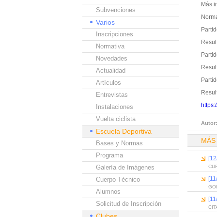
Más i
Subvenciones
Norma
Varios
Partid
Inscripciones
Resul
Normativa
Partid
Novedades
Resul
Actualidad
Partid
Artículos
Resul
Entrevistas
https:
Instalaciones
Vuelta ciclista
Autor
Escuela Deportiva
MÁS
Bases y Normas
Programa
[12
Galería de Imágenes
CUR
[11
Cuerpo Técnico
GO
Alumnos
[1
Solicitud de Inscripción
CIT
Clubes