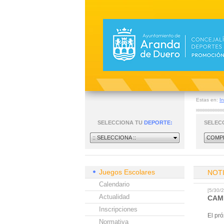
Estas en:
In
SELECCIONA TU
DEPORTE:
SELEC
:: SELECCIONA ::
COMPE
Juegos Escolares
NOT
Calendario
[5/30
Actualidad
CAM
Inscripciones
El pr
Normativa