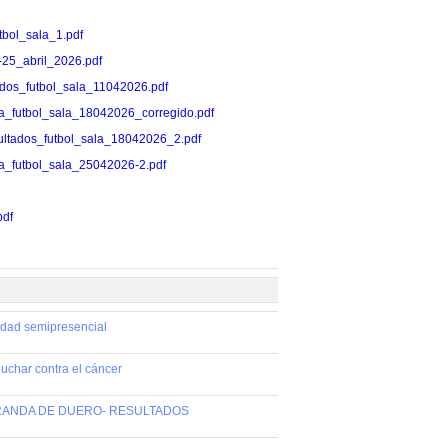
utbol_sala_1.pdf
18-25_abril_2026.pdf
ultados_futbol_sala_11042026.pdf
rnada_futbol_sala_18042026_corregido.pdf
/resultados_futbol_sala_18042026_2.pdf
rnada_futbol_sala_25042026-2.pdf
pdf
idad semipresencial
luchar contra el cáncer
 ARANDA DE DUERO- RESULTADOS