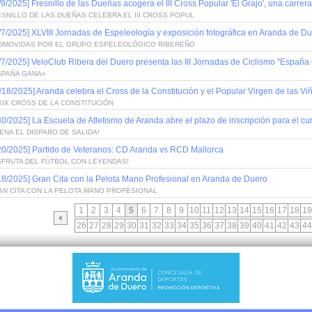
/9/2025] Fresnillo de las Dueñas acogerá el III Cross Popular 'El Grajo', una carrer
SNILLO DE LAS DUEÑAS CELEBRA EL III CROSS POPUL
/7/2025] XLVIII Jornadas de Espeleología y exposición fotográfica en Aranda de D
OMOVIDAS POR EL GRUPO ESPELEOLÓGICO RIBEREÑO
/7/2025] VeloClub Ribera del Duero presenta las III Jornadas de Ciclismo "España
SPAÑA GANA»
/18/2025] Aranda celebra el Cross de la Constitución y el Popular Virgen de las Vi
XIX CROSS DE LA CONSTITUCIÓN
30/2025] La Escuela de Atletismo de Aranda abre el plazo de inscripción para el cu
ENA EL DISPARO DE SALIDA!
20/2025] Partido de Veteranos: CD Aranda vs RCD Mallorca
SFRUTA DEL FÚTBOL CON LEYENDAS!
18/2025] Gran Cita con la Pelota Mano Profesional en Aranda de Duero
AN CITA CON LA PELOTA MANO PROFESIONAL
1
2
3
4
5
6
7
8
9
10
11
12
13
14
15
16
17
18
19
26
27
28
29
30
31
32
33
34
35
36
37
38
39
40
41
42
43
44