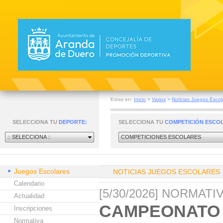
Estas en:
Inicio
>
Varios
>
Noticias Juegos Escol
SELECCIONA TU
DEPORTE:
SELECCIONA TU
COMPETICIÓN ESCO
:: SELECCIONA ::
COMPETICIONES ESCOLARES
Juegos Escolares
NOTICIAS JUEGOS ESCOLARES
Calendario
[5/30/2026] NORMAT
Actualidad
CAMPEONATO 
Inscripciones
Normativa