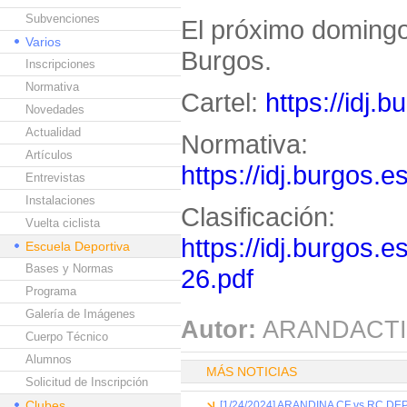
Subvenciones
El próximo domingo 
Varios
Burgos.
Inscripciones
Normativa
Cartel:
https://idj.
Novedades
Actualidad
Normativa:
Artículos
https://idj.burgos.
Entrevistas
Instalaciones
Clasificación:
Vuelta ciclista
https://idj.burgos.
Escuela Deportiva
Bases y Normas
26.pdf
Programa
Galería de Imágenes
Autor:
ARANDACTI
Cuerpo Técnico
Alumnos
MÁS NOTICIAS
Solicitud de Inscripción
Clubes
[1/24/2024] ARANDINA CF vs RC D