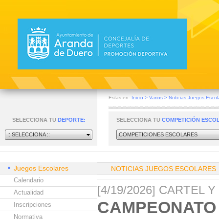
Estas en:
Inicio
>
Varios
>
Noticias Juegos Escol
SELECCIONA TU
DEPORTE:
SELECCIONA TU
COMPETICIÓN ESCO
:: SELECCIONA ::
COMPETICIONES ESCOLARES
Juegos Escolares
NOTICIAS JUEGOS ESCOLARES
Calendario
[4/19/2026] CARTEL 
Actualidad
CAMPEONATO 
Inscripciones
Normativa