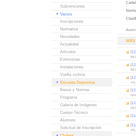
Carte
Subvenciones
Norma
Varios
Clasif
Inscripciones
Normativa
Autor
Novedades
MÁS
Actualidad
Artículos
[12
RE
Entrevistas
[12
Instalaciones
RE
Vuelta ciclista
[12
Escuela Deportiva
ATL
Bases y Normas
[12
PAR
Programa
[12
Galería de Imágenes
RE
Cuerpo Técnico
[11
Alumnos
[11
Solicitud de Inscripción
ATL
Clubes