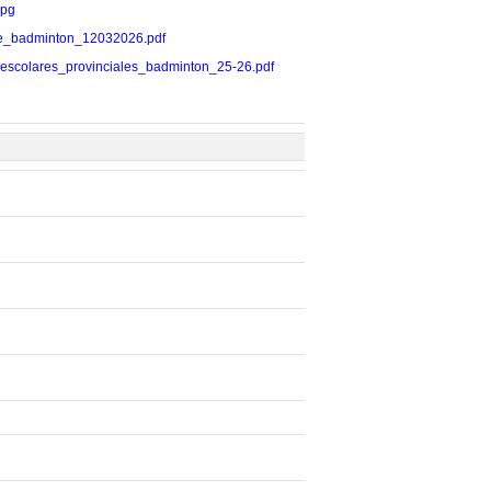
jpg
al_de_badminton_12032026.pdf
egos_escolares_provinciales_badminton_25-26.pdf