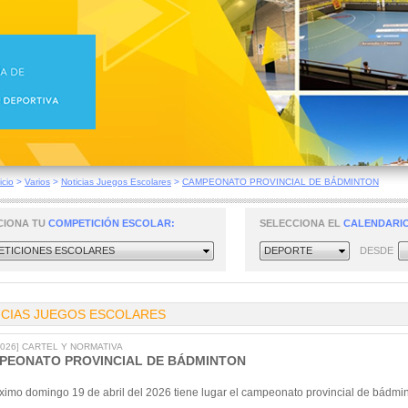
icio
>
Varios
>
Noticias Juegos Escolares
>
CAMPEONATO PROVINCIAL DE BÁDMINTON
CIONA TU
COMPETICIÓN ESCOLAR:
SELECCIONA EL
CALENDARIO
TICIONES ESCOLARES
DEPORTE
DESDE
ICIAS JUEGOS ESCOLARES
/2026] CARTEL Y NORMATIVA
PEONATO PROVINCIAL DE BÁDMINTON
ximo domingo 19 de abril del 2026 tiene lugar el campeonato provincial de bádmint