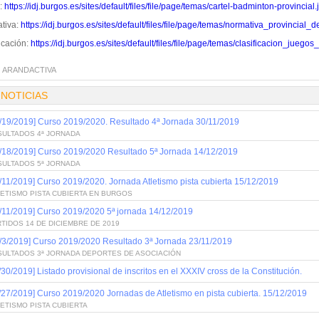
l:
https://idj.burgos.es/sites/default/files/file/page/temas/cartel-badminton-provincial.
tiva:
https://idj.burgos.es/sites/default/files/file/page/temas/normativa_provinci
icación:
https://idj.burgos.es/sites/default/files/file/page/temas/clasificacion_ju
:
ARANDACTIVA
 NOTICIAS
/19/2019] Curso 2019/2020. Resultado 4ª Jornada 30/11/2019
SULTADOS 4ª JORNADA
/18/2019] Curso 2019/2020 Resultado 5ª Jornada 14/12/2019
SULTADOS 5ª JORNADA
/11/2019] Curso 2019/2020. Jornada Atletismo pista cubierta 15/12/2019
ETISMO PISTA CUBIERTA EN BURGOS
/11/2019] Curso 2019/2020 5ª jornada 14/12/2019
TIDOS 14 DE DICIEMBRE DE 2019
/3/2019] Curso 2019/2020 Resultado 3ª Jornada 23/11/2019
SULTADOS 3ª JORNADA DEPORTES DE ASOCIACIÓN
/30/2019] Listado provisional de inscritos en el XXXIV cross de la Constitución.
/27/2019] Curso 2019/2020 Jornadas de Atletismo en pista cubierta. 15/12/2019
ETISMO PISTA CUBIERTA