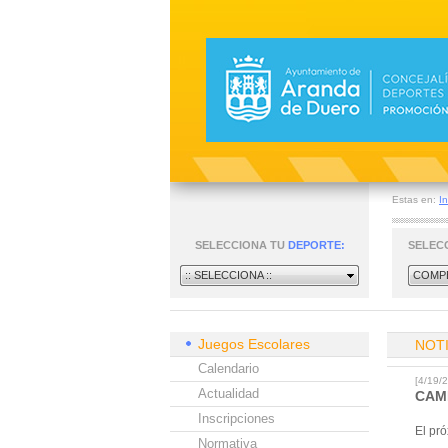
Estas en:
In
SELECCIONA TU
DEPORTE:
SELEC
:: SELECCIONA ::
COMPE
Juegos Escolares
NOT
Calendario
[4/19
Actualidad
CAM
Inscripciones
El pró
Normativa