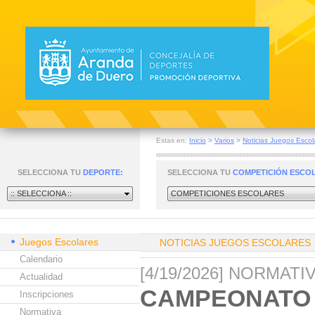
Estas en:
Inicio
>
Varios
>
Noticias Juegos Escol
SELECCIONA TU
DEPORTE:
SELECCIONA TU
COMPETICIÓN ESCO
:: SELECCIONA ::
COMPETICIONES ESCOLARES
Juegos Escolares
NOTICIAS JUEGOS ESCOLARES
Calendario
[4/19/2026] NORMAT
Actualidad
CAMPEONATO 
Inscripciones
Normativa