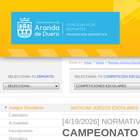
Estas en:
Inicio
>
Varios
>
Noticias Juegos Escol
SELECCIONA TU
DEPORTE:
SELECCIONA TU
COMPETICIÓN ESCO
:: SELECCIONA ::
COMPETICIONES ESCOLARES
Juegos Escolares
NOTICIAS JUEGOS ESCOLARES
Calendario
[4/19/2026] NORMAT
Actualidad
CAMPEONATO 
Inscripciones
Normativa