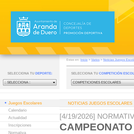
Estas en:
Inicio
>
Varios
>
Noticias Juegos Escol
SELECCIONA TU
DEPORTE:
SELECCIONA TU
COMPETICIÓN ESCO
:: SELECCIONA ::
COMPETICIONES ESCOLARES
Juegos Escolares
NOTICIAS JUEGOS ESCOLARES
Calendario
[4/19/2026] NORMAT
Actualidad
CAMPEONATO 
Inscripciones
Normativa