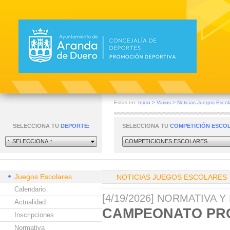
Estas en:
Inicio
>
Varios
>
Noticias Juegos Escol
SELECCIONA TU
DEPORTE:
SELECCIONA TU
COMPETICIÓN ESCO
:: SELECCIONA ::
COMPETICIONES ESCOLARES
Juegos Escolares
NOTICIAS JUEGOS ESCOLARES
Calendario
[4/19/2026] NORMATIVA
Actualidad
CAMPEONATO PRO
Inscripciones
Normativa