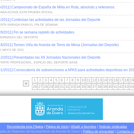
5/2011] Campeonato de España de Milla en Ruta, absoluto y veteranos.
NDA ACOGE ESTA PRUEBA OFICIAL.
4/2011] Continúan las actividades de las Jornadas del Deporte
RTA VARIADA PARA EL FIN DE SEMANA
28/2011] Fin se semana repleto de actividades.
I JORNADAS DEL DEPORTE
18/2011] Torneo Villa de Aranda de Tenis de Mesa (Jornadas del Deporte)
E MAYO DE 2011
12/2011] Presentadas las XII Jornadas Nacionales del Deporte
PORTE PROFESIONAL, ESPEJO DEL DEPORTE BASE
31/2011] Convocatoria de subvenciones a APAS para actividades deportivas en 20
1
2
3
4
5
6
7
8
9
10
11
12
13
14
15
16
17
18
19
26
27
28
29
30
31
32
33
34
35
36
37
38
39
40
41
42
43
44
Recomienda esta Página
|
Página de Inicio
|
Añadir a favoritos
|
Noticias sindicadas
jalía de Deportes del Ayuntamiento de Aranda de Duero
|
Política de privacidad
|
Contacta co