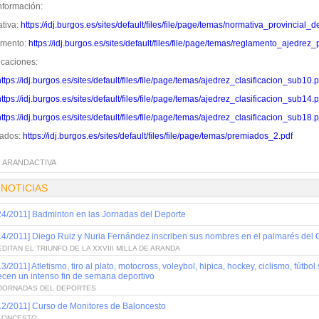
nformación:
tiva:
https://idj.burgos.es/sites/default/files/file/page/temas/normativa_provincial
amento:
https://idj.burgos.es/sites/default/files/file/page/temas/reglamento_ajedre
icaciones:
https://idj.burgos.es/sites/default/files/file/page/temas/ajedrez_clasificacion_sub10.p
https://idj.burgos.es/sites/default/files/file/page/temas/ajedrez_clasificacion_sub14.p
https://idj.burgos.es/sites/default/files/file/page/temas/ajedrez_clasificacion_sub18.p
ados:
https://idj.burgos.es/sites/default/files/file/page/temas/premiados_2.pdf
:
ARANDACTIVA
 NOTICIAS
24/2011] Badminton en las Jornadas del Deporte
14/2011] Diego Ruiz y Nuria Fernández inscriben sus nombres en el palmarés de
DITAN EL TRIUNFO DE LA XXVIII MILLA DE ARANDA
13/2011] Atletismo, tiro al plato, motocross, voleybol, hipica, hockey, ciclismo, fút
ecen un intenso fin de semana deportivo
I JORNADAS DEL DEPORTES
12/2011] Curso de Monitores de Baloncesto
LONCESTO