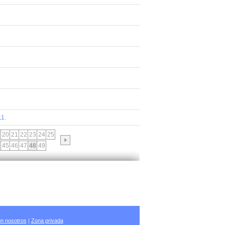
11.
20
21
22
23
24
25
45
46
47
48
49
n nosotros
|
Zona privada