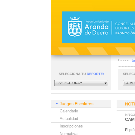
Estas en:
In
SELECCIONA TU
DEPORTE:
SELEC
:: SELECCIONA ::
COMPE
Juegos Escolares
NOT
Calendario
[4/19
Actualidad
CAM
Inscripciones
El pr
Normativa