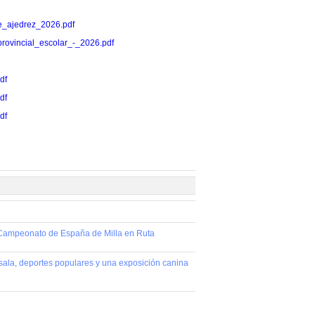
_de_ajedrez_2026.pdf
z_provincial_escolar_-_2026.pdf
df
df
df
l Campeonato de España de Milla en Ruta
bol sala, deportes populares y una exposición canina