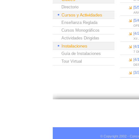
Directorio
[5/
ARA
Cursos y Actividades
[5/
Enseñanza Reglada
OFE
Cursos Monográficos
[4/
Actividades Dirigidas
XI
Instalaciones
[4/
7 D
Guía de Instalaciones
[4/
Tour Virtual
DE
[3/
© Copyright 2002 - Conce