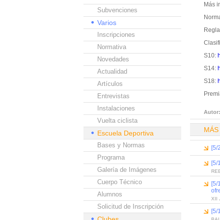
Más i
Subvenciones
Norma
Varios
Regl
Inscripciones
Clasif
Normativa
S10:
Novedades
S14:
Actualidad
S18:
Artículos
Premi
Entrevistas
Instalaciones
Autor
Vuelta ciclista
MÁS
Escuela Deportiva
Bases y Normas
[5/
Programa
[5/
Galería de Imágenes
REE
Cuerpo Técnico
[5/
ofr
Alumnos
XI
Solicitud de Inscripción
[5/
Clubes
BA