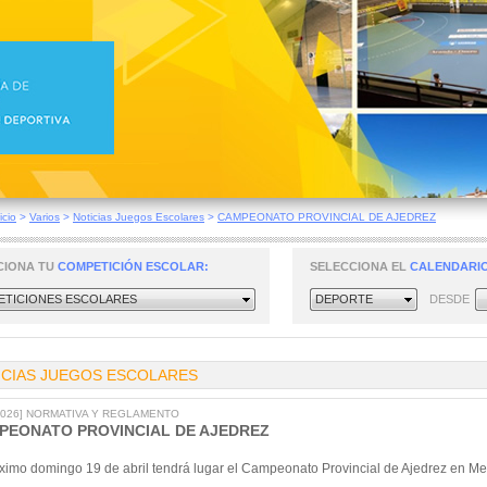
icio
>
Varios
>
Noticias Juegos Escolares
>
CAMPEONATO PROVINCIAL DE AJEDREZ
CIONA TU
COMPETICIÓN ESCOLAR:
SELECCIONA EL
CALENDARIO
TICIONES ESCOLARES
DEPORTE
DESDE
ICIAS JUEGOS ESCOLARES
/2026] NORMATIVA Y REGLAMENTO
PEONATO PROVINCIAL DE AJEDREZ
óximo domingo 19 de abril tendrá lugar el Campeonato Provincial de Ajedrez en M