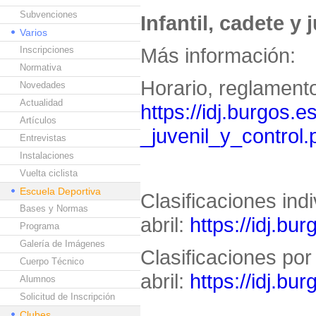
Subvenciones
Infantil, cadete y j
Varios
Más información:
Inscripciones
Normativa
Horario, reglamento
Novedades
Actualidad
https://idj.burgos.e
Artículos
_juvenil_y_control.
Entrevistas
Instalaciones
Vuelta ciclista
Escuela Deportiva
Clasificaciones ind
Bases y Normas
abril:
https://idj.bu
Programa
Galería de Imágenes
Clasificaciones por
Cuerpo Técnico
abril:
https://idj.bu
Alumnos
Solicitud de Inscripción
Clubes