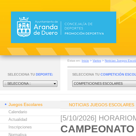
Estas en:
Inicio
>
Varios
>
Noticias Juegos Escol
SELECCIONA TU
DEPORTE:
SELECCIONA TU
COMPETICIÓN ESCO
:: SELECCIONA ::
COMPETICIONES ESCOLARES
Juegos Escolares
NOTICIAS JUEGOS ESCOLARES
Calendario
[5/10/2026] HORARI
Actualidad
CAMPEONATO P
Inscripciones
Normativa