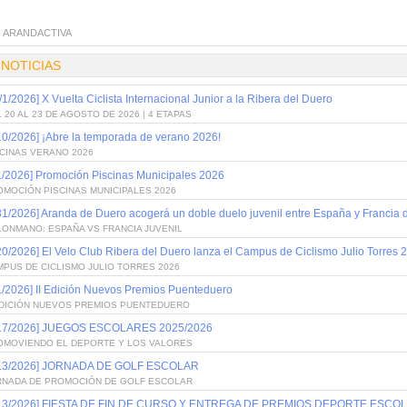
:
ARANDACTIVA
 NOTICIAS
/1/2026] X Vuelta Ciclista Internacional Junior a la Ribera del Duero
 20 AL 23 DE AGOSTO DE 2026 | 4 ETAPAS
10/2026] ¡Abre la temporada de verano 2026!
SCINAS VERANO 2026
1/2026] Promoción Piscinas Municipales 2026
OMOCIÓN PISCINAS MUNICIPALES 2026
31/2026] Aranda de Duero acogerá un doble duelo juvenil entre España y Francia
LONMANO: ESPAÑA VS FRANCIA JUVENIL
20/2026] El Velo Club Ribera del Duero lanza el Campus de Ciclismo Julio Torres 
PUS DE CICLISMO JULIO TORRES 2026
1/2026] II Edición Nuevos Premios Puenteduero
 EDICIÓN NUEVOS PREMIOS PUENTEDUERO
/17/2026] JUEGOS ESCOLARES 2025/2026
OMOVIENDO EL DEPORTE Y LOS VALORES
/13/2026] JORNADA DE GOLF ESCOLAR
RNADA DE PROMOCIÓN DE GOLF ESCOLAR
/13/2026] FIESTA DE FIN DE CURSO Y ENTREGA DE PREMIOS DEPORTE ESCOL