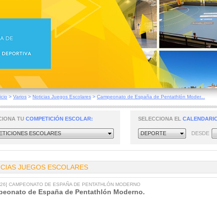
icio
>
Varios
>
Noticias Juegos Escolares
>
Campeonato de España de Pentathlón Moder...
CIONA TU
COMPETICIÓN ESCOLAR:
SELECCIONA EL
CALENDARIO
TICIONES ESCOLARES
DEPORTE
DESDE
ICIAS JUEGOS ESCOLARES
2026] CAMPEONATO DE ESPAÑA DE PENTATHLÓN MODERNO
eonato de España de Pentathlón Moderno.