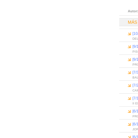
Autor
MÁS
[10
DEL
[9/
PI
[9/
PR
[7/
BA
[7/
CAM
[7/
II
[6
PR
[6
JO
[6