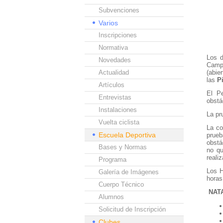
Subvenciones
Varios
Inscripciones
Normativa
Los 
Novedades
Campe
Actualidad
(abie
las
P
Artículos
El Pe
Entrevistas
obstá
Instalaciones
La pr
Vuelta ciclista
La co
Escuela Deportiva
prueb
obstá
Bases y Normas
no qu
realiz
Programa
Los H
Galería de Imágenes
hora
Cuerpo Técnico
NAT
Alumnos
Solicitud de Inscripción
Clubes