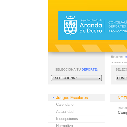
Estas en:
In
SELECCIONA TU
DEPORTE:
SELEC
:: SELECCIONA ::
COMPE
Juegos Escolares
NOT
Calendario
[5/3/
Actualidad
Camp
Inscripciones
Normativa