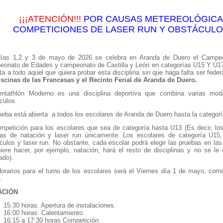
¡¡¡ATENCIÓN!!!
POR CAUSAS METEREOLÓGICAS
COMPETICIONES DE LASER RUN Y OBSTÁCULOS
días 1,2 y 3 de mayo de 2026 se celebra en Aranda de Duero el Campe
onato de Edades y campeonato de Castilla y León en categorías U15 Y U1
rta a todo aquel que quiera probar esta disciplina sin que haga falta ser fede
iscinas de las Francesas y el Recinto Ferial de Aranda de Duero.
ntathlón Moderno es una disciplina deportiva que combina varias moda
culos.
ueba está abierta a todos los escolares de Aranda de Duero hasta la categor
mpetición para los escolares que sea de categoría hasta U13 (Es decir, los
as de natación y laser run únicamente. Los escolares de categoría U15, 
culos y laser run. No obstante, cada escolar podrá elegir las pruebas en las 
iere hacer, por ejemplo, natación, hará el resto de disciplinas y no se l
ado).
orarios para el turno de los escolares será el Viernes día 1 de mayo, com
s.
ACIÓN
15:30 horas. Apertura de instalaciones.
16:00 horas: Calentamiento.
16:15 a 17:30 horas Competición.