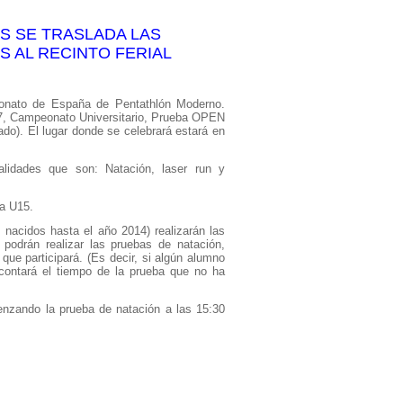
 SE TRASLADA LAS
 AL RECINTO FERIAL
onato de España de Pentathlón Moderno.
7, Campeonato Universitario, Prueba OPEN
rado). El lugar donde se celebrará estará en
lidades que son: Natación, laser run y
ía U15.
 nacidos hasta el año 2014) realizarán las
podrán realizar las pruebas de natación,
que participará. (Es decir, si algún alumno
e contará el tiempo de la prueba que no ha
enzando la prueba de natación a las 15:30