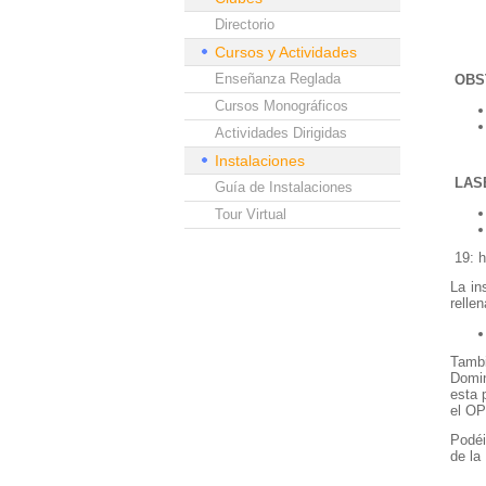
Directorio
Cursos y Actividades
Enseñanza Reglada
OBS
Cursos Monográficos
Actividades Dirigidas
Instalaciones
LAS
Guía de Instalaciones
Tour Virtual
19: 
La in
relle
Tambi
Domin
esta 
el OP
Podéi
de la