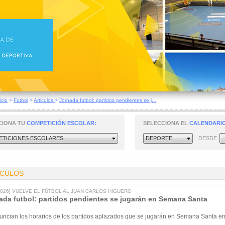
icio
>
Fútbol
>
Articulos
>
Jornada futbol: partidos pendientes se j...
CIONA TU
COMPETICIÓN ESCOLAR:
SELECCIONA EL
CALENDARIO
TICIONES ESCOLARES
DEPORTE
DESDE
ICULOS
/2026] VUELVE EL FÚTBOL AL JUAN CARLOS HIGUERO
ada futbol: partidos pendientes se jugarán en Semana Santa
uncian los horarios de los partidos aplazados que se jugarán en Semana Santa en 