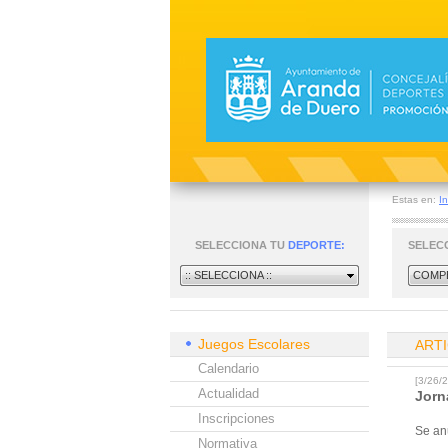
Estas en:
In
SELECCIONA TU
DEPORTE:
SELEC
:: SELECCIONA ::
COMPE
Juegos Escolares
ART
Calendario
[3/26
Actualidad
Jorn
Inscripciones
Se an
Normativa