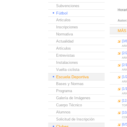
Subvenciones
Horar
Fútbol
Articulos
Autor
Inscripciones
MÁS
Normativa
Actualidad
[3/
ARA
Artículos
[2/
Entrevistas
ARA
Instalaciones
[2
Vuelta ciclista
ARA
Escuela Deportiva
[1
ARA
Bases y Normas
[1
Programa
AR
Galería de Imágenes
[1
Cuerpo Técnico
TO
Alumnos
[1
COP
Solicitud de Inscripción
[6
Clubes