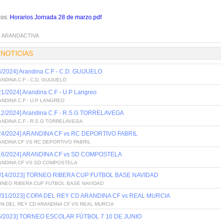
ios:
Horarios Jornada 28 de marzo.pdf
:
ARANDACTIVA
 NOTICIAS
8/2024] Arandina C.F - C.D. GUIJUELO
NDINA C.F - C.D. GUIJUELO
21/2024] Arandina C.F - U.P Langreo
NDINA C.F - U.P LANGREO
/12/2024] Arandina C.F - R.S.G TORRELAVEGA
NDINA C.F - R.S.G TORRELAVEGA
/24/2024] ARANDINA CF vs RC DEPORTIVO FABRIL
NDINA CF VS RC DEPORTIVO FABRIL
/16/2024] ARANDINA CF vs SD COMPOSTELA
ANDINA CF VS SD COMPOSTELA
2/14/2023] TORNEO RIBERA CUP FUTBOL BASE NAVIDAD
RNEO RIBERA CUP FUTBOL BASE NAVIDAD
0/31/2023] COPA DEL REY CD ARANDINA CF vs REAL MURCIA
A DEL REY CD ARANDINA CF VS REAL MURCIA
/5/2023] TORNEO ESCOLAR FÚTBOL 7 10 DE JUNIO