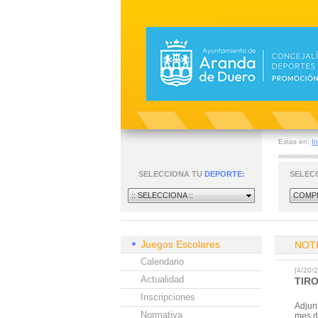
Estas en:
In
SELECCIONA TU
DEPORTE:
SELEC
:: SELECCIONA ::
COMPE
Juegos Escolares
NOT
Calendario
[4/20
Actualidad
TIR
Inscripciones
Adjun
Normativa
mes d