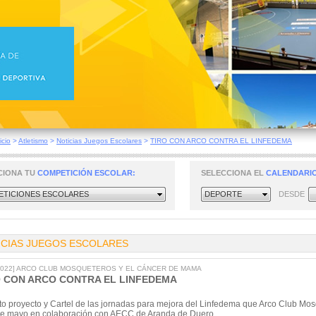
icio
>
Atletismo
>
Noticias Juegos Escolares
>
TIRO CON ARCO CONTRA EL LINFEDEMA
CIONA TU
COMPETICIÓN ESCOLAR:
SELECCIONA EL
CALENDARIO
TICIONES ESCOLARES
DEPORTE
DESDE
ICIAS JUEGOS ESCOLARES
/2022] ARCO CLUB MOSQUETEROS Y EL CÁNCER DE MAMA
O CON ARCO CONTRA EL LINFEDEMA
to proyecto y Cartel de las jornadas para mejora del Linfedema que Arco Club M
e mayo en colaboración con AECC de Aranda de Duero.