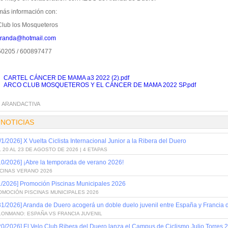
más información con:
Club los Mosqueteros
randa@hotmail.com
0205 / 600897477
CARTEL CÁNCER DE MAMA a3 2022 (2).pdf
ARCO CLUB MOSQUETEROS Y EL CÁNCER DE MAMA 2022 SP.pdf
:
ARANDACTIVA
 NOTICIAS
/1/2026] X Vuelta Ciclista Internacional Junior a la Ribera del Duero
 20 AL 23 DE AGOSTO DE 2026 | 4 ETAPAS
10/2026] ¡Abre la temporada de verano 2026!
SCINAS VERANO 2026
1/2026] Promoción Piscinas Municipales 2026
OMOCIÓN PISCINAS MUNICIPALES 2026
31/2026] Aranda de Duero acogerá un doble duelo juvenil entre España y Francia
LONMANO: ESPAÑA VS FRANCIA JUVENIL
20/2026] El Velo Club Ribera del Duero lanza el Campus de Ciclismo Julio Torres 