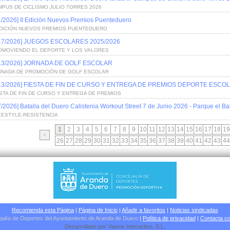
PUS DE CICLISMO JULIO TORRES 2026
1/2026] II Edición Nuevos Premios Puenteduero
 EDICIÓN NUEVOS PREMIOS PUENTEDUERO
/17/2026] JUEGOS ESCOLARES 2025/2026
OMOVIENDO EL DEPORTE Y LOS VALORES
/13/2026] JORNADA DE GOLF ESCOLAR
RNADA DE PROMOCIÓN DE GOLF ESCOLAR
/13/2026] FIESTA DE FIN DE CURSO Y ENTREGA DE PREMIOS DEPORTE ESCOL
STA DE FIN DE CURSO Y ENTREGA DE PREMIOS
7/2026] Batalla del Duero Calistenia Workout Street 7 de Junio 2026 - Parque el Bar
EESTYLE-RESISTENCIA
1
2
3
4
5
6
7
8
9
10
11
12
13
14
15
16
17
18
19
26
27
28
29
30
31
32
33
34
35
36
37
38
39
40
41
42
43
44
Recomienda esta Página
|
Página de Inicio
|
Añadir a favoritos
|
Noticias sindicadas
jalía de Deportes del Ayuntamiento de Aranda de Duero
|
Política de privacidad
|
Contacta co
Desarrollado por
Viavox Interactive
, S.L
.