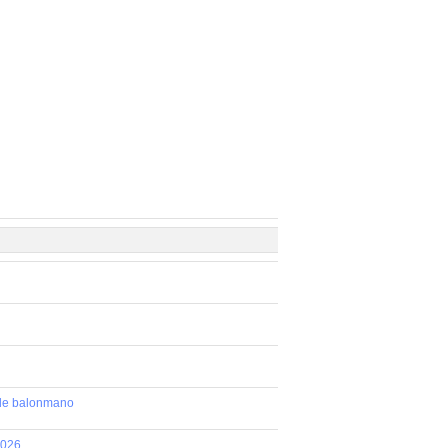
 de balonmano
2026