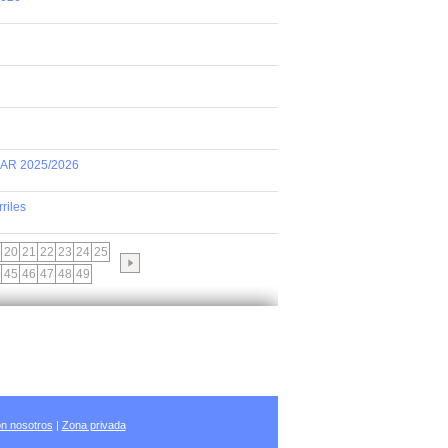
AR 2025/2026
riles
20
21
22
23
24
25
45
46
47
48
49
n nosotros
|
Zona privada