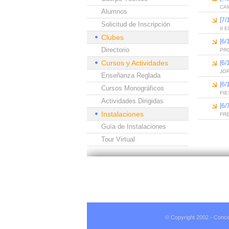
CAM
Alumnos
[7/
Solicitud de Inscripción
II
Clubes
[6
Directorio
PR
Cursos y Actividades
[6
JO
Enseñanza Reglada
[6
Cursos Monográficos
FIE
Actividades Dirigidas
[6/
Instalaciones
FR
Guía de Instalaciones
Tour Virtual
© Copyright 2002 - Conce