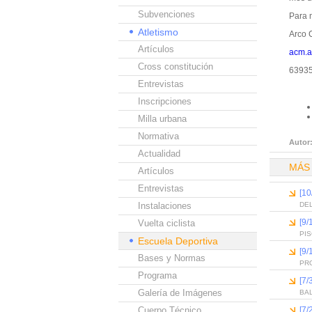
Subvenciones
Para 
Atletismo
Arco 
Artículos
acm.a
Cross constitución
63935
Entrevistas
Inscripciones
Milla urbana
Normativa
Autor
Actualidad
MÁS
Artículos
Entrevistas
[10
Instalaciones
DEL
[9/
Vuelta ciclista
PI
Escuela Deportiva
[9/
Bases y Normas
PR
Programa
[7/
Galería de Imágenes
BA
Cuerpo Técnico
[7/