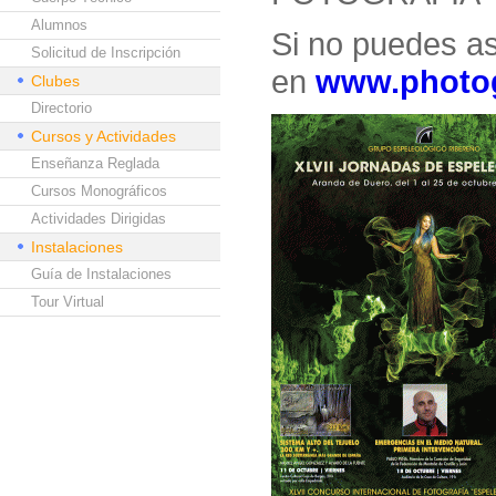
Alumnos
Si no puedes as
Solicitud de Inscripción
en
www.photog
Clubes
Directorio
Cursos y Actividades
Enseñanza Reglada
Cursos Monográficos
Actividades Dirigidas
Instalaciones
Guía de Instalaciones
Tour Virtual