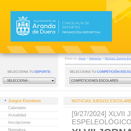
Estas en:
Inicio
>
Atletismo
>
Noticias Juegos Es
SELECCIONA TU
DEPORTE:
SELECCIONA TU
COMPETICIÓN ESCO
:: SELECCIONA ::
COMPETICIONES ESCOLARES
Juegos Escolares
NOTICIAS JUEGOS ESCOLAR
Calendario
[9/27/2024] XLV
Actualidad
ESPELEOLÓGIC
Inscripciones
Normativa