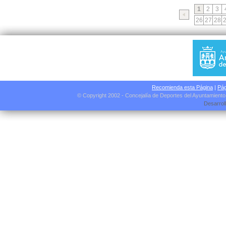
1
2
3
26
27
28
Recomienda esta Página
|
Pág
© Copyright 2002 - Concejalía de Deportes del Ayuntamient
Desarrol