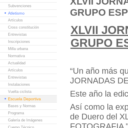
XLVII JOR
Subvenciones
GRUPO ESP
Atletismo
Artículos
XLVII JO
Cross constitución
Entrevistas
GRUPO E
Inscripciones
Milla urbana
Normativa
Actualidad
“Un año más que
Artículos
Entrevistas
JORNADAS DE
Instalaciones
Este año la edi
Vuelta ciclista
Escuela Deportiva
Así como la exp
Bases y Normas
Programa
de Duero del
Galería de Imágenes
FOTOGRAFIA 
Cuerpo Técnico