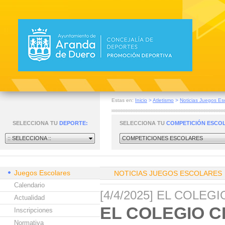
Estas en:
Inicio
>
Atletismo
>
Noticias Juegos Es
SELECCIONA TU
DEPORTE:
SELECCIONA TU
COMPETICIÓN ESCO
:: SELECCIONA ::
COMPETICIONES ESCOLARES
Juegos Escolares
NOTICIAS JUEGOS ESCOLARES
Calendario
[4/4/2025] EL COLE
Actualidad
EL COLEGIO C
Inscripciones
Normativa