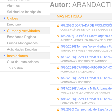
Autor:
ARANDACTI
Alumnos
Solicitud de Inscripción
MÁS NOTICIAS
Clubes
Directorio
[6/7/2026] JORNADA DE PROMOCI
CONCEJALÍA DE DEPORTES | JUEGOS E
Cursos y Actividades
[6/5/2026] La Peña El Jarro organiza 
Enseñanza Reglada
AJEDREZ INFANTIL EN ARANDA DE DUER
Cursos Monográficos
[5/30/2026] Torneos Voley Hierba y F
Actividades Dirigidas
TORNEO F7 Y VOLEY FIN CURSO 2025-2
Instalaciones
[5/30/2026] CAMPEONATO PROVIN
NORMATIVA Y HORARIO DE PARTIDOS
Guía de Instalaciones
[5/30/2026] CAMPEONATO PROVINC
Tour Virtual
NORMATIVA Y CALENDARIO
[5/23/2026] CAMPEONATO PROVIN
NORMATIVA Y HORARIOS
[5/17/2026] Vuelve la Milla Urbana d
¡VUELVE LA MILLA URBANA DE ARANDA!
[5/10/2026] CAMPEONATO PROVINC
HORARIOM REGLAMENTO Y
[5/3/2026] Campeonato de España de