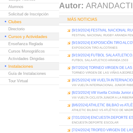
Autor:
ARANDACTI
Alumnos
Solicitud de Inscripción
MÁS NOTICIAS
Clubes
Directorio
[9/19/2024] FESTIVAL NACIONAL 
FESTIVAL NACIONAL RUGBY ARANDA FE
Cursos y Actividades
[9/19/2024] EXPOSICIÓN TIRO ALC
Enseñanza Reglada
EXPOSICION TIRO ALCOTANES
Cursos Monográficos
[9/19/2024] FUTBOL SALA ATLETIC
Actividades Dirigidas
FUTBOL SALA ATLETICO ARANDA 1503
Instalaciones
[9/7/2024] TORNEO VIRGEN DE LAS
TORNEO VIRGEN DE LAS VIÑAS AJEDREZ
Guía de Instalaciones
[8/25/2024] VIII VUELTA INTERNA
Tour Virtual
VIII VUELTA INTERNACIONAL JUNIOR RI
[8/23/2024] VIII Vuelta Ciclista Junior
VIII VUELTA CICLISTA JUNIOR A LA RIBE
[8/6/2024] ATHLETIC BILBAO vs AT
ATHLETIC BILBAO VS ATLÉTICO DE MADR
[7/31/2024] ENCUESTA DEPORTE 
ENCUESTA DEPORTE ESCOLAR
[7/24/2024] TROFEO VIRGEN DE LA