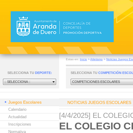
Estas en:
Inicio
>
Atletismo
>
Noticias Juegos Es
SELECCIONA TU
DEPORTE:
SELECCIONA TU
COMPETICIÓN ESCO
:: SELECCIONA ::
COMPETICIONES ESCOLARES
Juegos Escolares
NOTICIAS JUEGOS ESCOLARES
Calendario
[4/4/2025] EL COLE
Actualidad
EL COLEGIO C
Inscripciones
Normativa