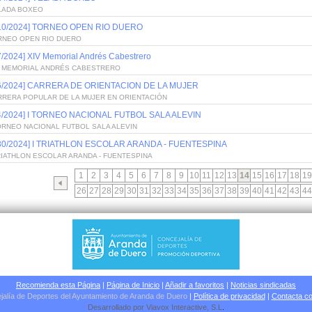
LADA BOXEO
/10/2024] TORNEO OPEN RIO DUERO
RNEO OPEN RIO DUERO
7/2024] XIV Memorial Andrés Cabestrero
V MEMORIAL ANDRÉS CABESTRERO
/6/2024] CARRERA DE ORIENTACION DE LA MUJER
RRERA POPULAR DE LA MUJER EN ORIENTACIÓN
/4/2024] I TORNEO NACIONAL FUTBOL SALA ALEVIN
ORNEO NACIONAL FUTBOL SALA ALEVIN
/30/2024] I TRIATHLON ESCOLAR ARANDA - FUENTESPINA
RIATHLON ESCOLAR ARANDA - FUENTESPINA
1
2
3
4
5
6
7
8
9
10
11
12
13
14
15
16
17
18
19
26
27
28
29
30
31
32
33
34
35
36
37
38
39
40
41
42
43
44
Recomienda esta Página
|
Página de Inicio
|
Añadir a favoritos
|
Noticias sindicadas
jalía de Deportes del Ayuntamiento de Aranda de Duero
|
Política de privacidad
|
Contacta co
Desarrollado por
Viavox Interactive
, S.L
.