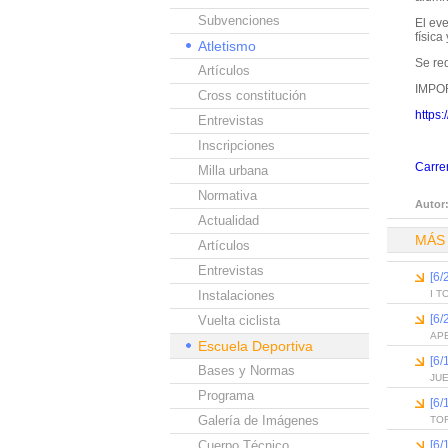
Subvenciones
El eve
física
Atletismo
Se req
Artículos
IMPO
Cross constitución
https
Entrevistas
Inscripciones
Carrer
Milla urbana
Normativa
Autor
Actualidad
MÁS
Artículos
Entrevistas
[6
Instalaciones
I T
[6
Vuelta ciclista
AP
Escuela Deportiva
[6
Bases y Normas
JU
Programa
[6
Galería de Imágenes
TO
Cuerpo Técnico
[6