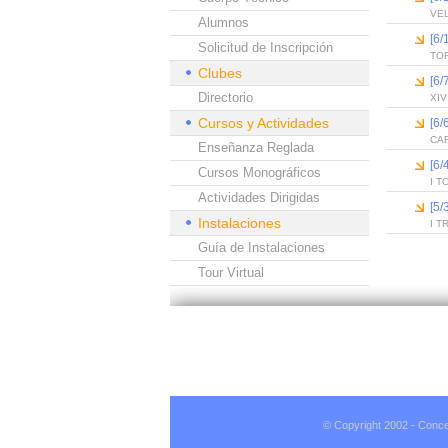
VE
Alumnos
[6
Solicitud de Inscripción
TO
Clubes
[6/
Directorio
XI
Cursos y Actividades
[6
CA
Enseñanza Reglada
[6
Cursos Monográficos
I T
Actividades Dirigidas
[5
Instalaciones
I T
Guía de Instalaciones
Tour Virtual
© Copyright 2002 - Conce