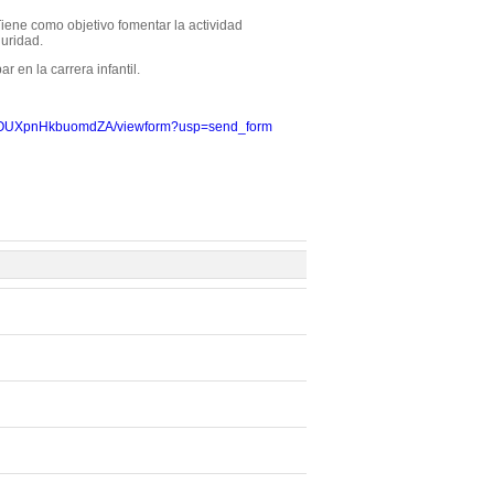
 Tiene como objetivo fomentar la actividad
guridad.
r en la carrera infantil.
aQOUXpnHkbuomdZA/viewform?usp=send_form