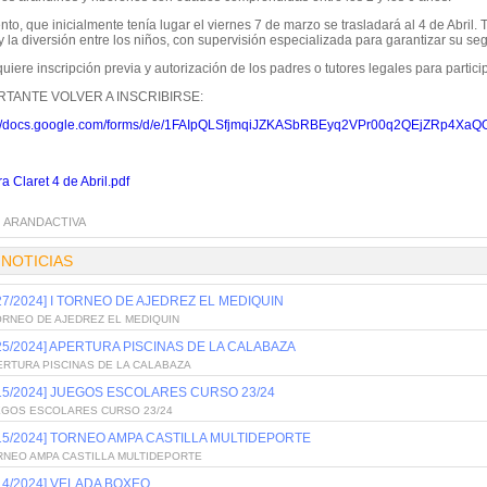
nto, que inicialmente tenía lugar el viernes 7 de marzo se trasladará al 4 de Abril.
 y la diversión entre los niños, con supervisión especializada para garantizar su se
uiere inscripción previa y autorización de los padres o tutores legales para participa
RTANTE VOLVER A INSCRIBIRSE:
://docs.google.com/forms/d/e/1FAIpQLSfjmqiJZKASbRBEyq2VPr00q2QEjZRp4X
a Claret 4 de Abril.pdf
:
ARANDACTIVA
 NOTICIAS
/27/2024] I TORNEO DE AJEDREZ EL MEDIQUIN
ORNEO DE AJEDREZ EL MEDIQUIN
/25/2024] APERTURA PISCINAS DE LA CALABAZA
ERTURA PISCINAS DE LA CALABAZA
/15/2024] JUEGOS ESCOLARES CURSO 23/24
EGOS ESCOLARES CURSO 23/24
/15/2024] TORNEO AMPA CASTILLA MULTIDEPORTE
RNEO AMPA CASTILLA MULTIDEPORTE
/14/2024] VELADA BOXEO