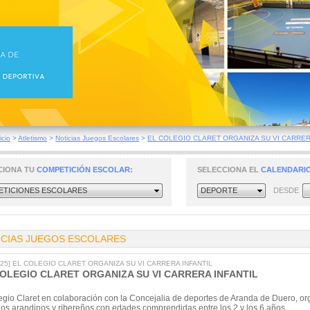
icio
>
Atletismo
>
Noticias Juegos Escolares
>
EL COLEGIO CLARET ORGANIZA SU VI CARRERA
CIONA TU
COMPETICIÓN ESCOLAR:
SELECCIONA EL
CALENDARIO
TICIONES ESCOLARES
DEPORTE
DESDE
ICIAS JUEGOS ESCOLARES
2025] EL COLEGIO CLARET ORGANIZA SU VI CARRERA INFANTIL
COLEGIO CLARET ORGANIZA SU VI CARRERA INFANTIL
egio Claret en colaboración con la Concejalia de deportes de Aranda de Duero, organ
os arandinos y ribereños con edades comprendidas entre los 2 y los 6 años.