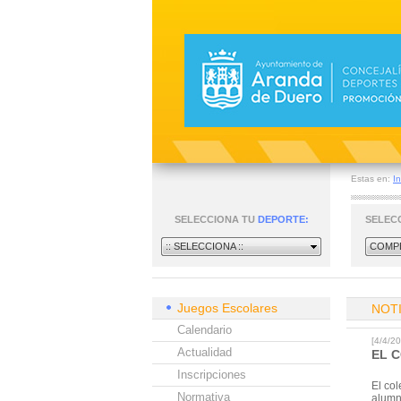
Estas en:
In
SELECCIONA TU
DEPORTE:
SELEC
:: SELECCIONA ::
COMPE
Juegos Escolares
NOT
Calendario
[4/4/
Actualidad
EL 
Inscripciones
El col
Normativa
alumn