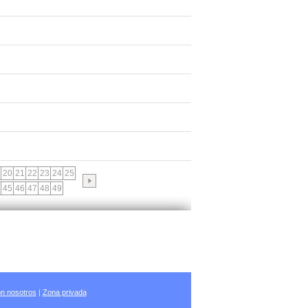
20
21
22
23
24
25
45
46
47
48
49
n nosotros
|
Zona privada