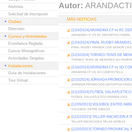
Autor:
ARANDACTI
Alumnos
Solicitud de Inscripción
MÁS NOTICIAS
Clubes
Directorio
[1/24/2024] ARANDINA CF vs RC D
ARANDINA CF VS RC DEPORTIVO FABRIL
Cursos y Actividades
[1/24/2024] FINAL RUGBY ARANDA 
Enseñanza Reglada
FINAL RUGBY ARANDA LIGA SENIOR CAS
Cursos Monográficos
[1/23/2024] TORNEO TENIS DE M
Actividades Dirigidas
TORNEO TENIS DE MENORES NO FEDER
Instalaciones
[1/16/2024] ARANDINA CF vs SD C
ARANDINA CF VS SD COMPOSTELA
Guía de Instalaciones
[1/15/2024] JORNADA PROMOCION
Tour Virtual
JORNADA PROMOCION DEPORTIVA PADE
[1/12/2024] FUTBOL SALA ATLETIC
FUTBOL SALA ATLETICO ARANDA 1503
[12/26/2023] VOLEIBOL ENTRE AMI
VOLEIBOL ENTRE AMIGOS
[12/22/2023] TALLER INICIACION A
TALLER INICIACION A TELAS AEREAS
[12/20/2023] TORNEO PROVINCIAL