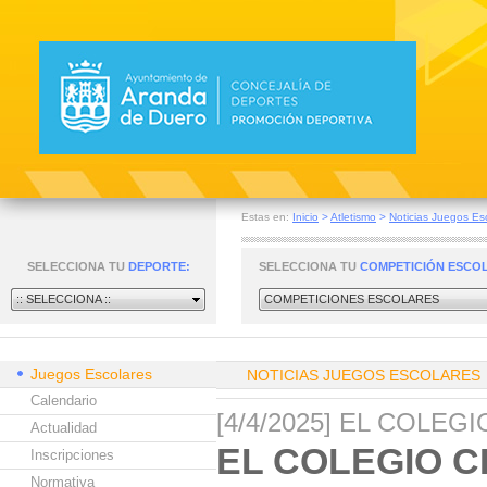
Estas en:
Inicio
>
Atletismo
>
Noticias Juegos Es
SELECCIONA TU
DEPORTE:
SELECCIONA TU
COMPETICIÓN ESCO
:: SELECCIONA ::
COMPETICIONES ESCOLARES
Juegos Escolares
NOTICIAS JUEGOS ESCOLARES
Calendario
[4/4/2025] EL COLE
Actualidad
EL COLEGIO C
Inscripciones
Normativa