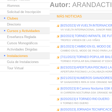
Autor:
ARANDACTI
Alumnos
Solicitud de Inscripción
MÁS NOTICIAS
Clubes
Directorio
[8/25/2023] VII VUELTA INTERNAC
VII VUELTA INTERNACIONAL JUNIOR RIB
Cursos y Actividades
[8/2/2023] TORNEO INFANTIL DE F
Enseñanza Reglada
TROFEO VIRGEN DE LAS VIÑAS
Cursos Monográficos
[8/1/2023] CAMBIO EN EL MODO D
Actividades Dirigidas
CAMBIO EN EL MODO DE PAGO PARA LA 
Instalaciones
[7/11/2023] TORNEO POPULAR BAL
TORNEO POPULAR BALONMANO 6º EDIC
Guía de Instalaciones
[6/23/2023] APERTURA PISCINAS 
Tour Virtual
APERTURA PISCINAS LA CALABAZA HOR
[6/21/2023] NUMEROS GANADORES 
Nº GANADORES RIFA III GSK ORANGE NI
[6/20/2023] III Carrera Nocturna GSK
III CARRERA NOCTURNA GSK ORANGE NI
[6/20/2023] II TORNEO RIO DUERO
II TORNEO RIO DUERO
[6/20/2023] JORNADA TECNIFICAC