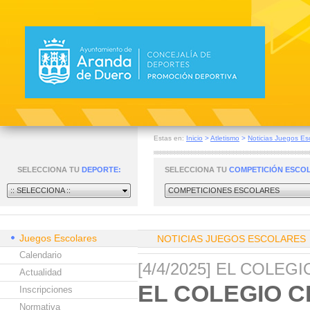
Estas en:
Inicio
>
Atletismo
>
Noticias Juegos Es
SELECCIONA TU
DEPORTE:
SELECCIONA TU
COMPETICIÓN ESCO
:: SELECCIONA ::
COMPETICIONES ESCOLARES
Juegos Escolares
NOTICIAS JUEGOS ESCOLARES
Calendario
[4/4/2025] EL COLE
Actualidad
EL COLEGIO C
Inscripciones
Normativa