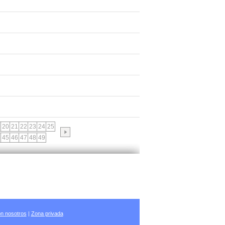
20
21
22
23
24
25
45
46
47
48
49
n nosotros
|
Zona privada