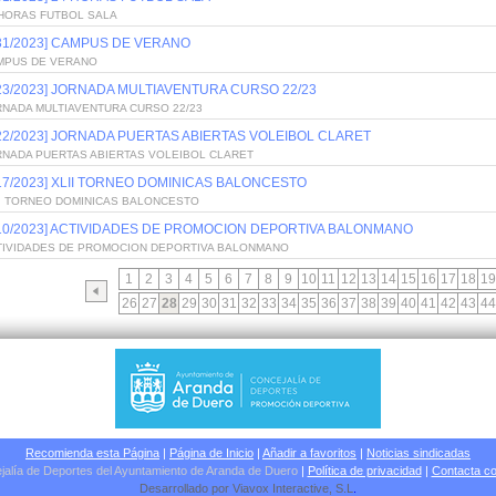
 HORAS FUTBOL SALA
/31/2023] CAMPUS DE VERANO
MPUS DE VERANO
/23/2023] JORNADA MULTIAVENTURA CURSO 22/23
RNADA MULTIAVENTURA CURSO 22/23
/22/2023] JORNADA PUERTAS ABIERTAS VOLEIBOL CLARET
RNADA PUERTAS ABIERTAS VOLEIBOL CLARET
/17/2023] XLII TORNEO DOMINICAS BALONCESTO
II TORNEO DOMINICAS BALONCESTO
/10/2023] ACTIVIDADES DE PROMOCION DEPORTIVA BALONMANO
TIVIDADES DE PROMOCION DEPORTIVA BALONMANO
1
2
3
4
5
6
7
8
9
10
11
12
13
14
15
16
17
18
19
26
27
28
29
30
31
32
33
34
35
36
37
38
39
40
41
42
43
44
Recomienda esta Página
|
Página de Inicio
|
Añadir a favoritos
|
Noticias sindicadas
jalía de Deportes del Ayuntamiento de Aranda de Duero
|
Política de privacidad
|
Contacta co
Desarrollado por
Viavox Interactive
, S.L
.