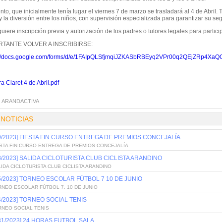
nto, que inicialmente tenía lugar el viernes 7 de marzo se trasladará al 4 de Abril.
 y la diversión entre los niños, con supervisión especializada para garantizar su se
uiere inscripción previa y autorización de los padres o tutores legales para participa
RTANTE VOLVER A INSCRIBIRSE:
://docs.google.com/forms/d/e/1FAIpQLSfjmqiJZKASbRBEyq2VPr00q2QEjZRp4X
a Claret 4 de Abril.pdf
:
ARANDACTIVA
 NOTICIAS
/9/2023] FIESTA FIN CURSO ENTREGA DE PREMIOS CONCEJALÍA
ESTA FIN CURSO ENTREGA DE PREMIOS CONCEJALÍA
/8/2023] SALIDA CICLOTURISTA CLUB CICLISTA ARANDINO
IDA CICLOTURISTA CLUB CICLISTA ARANDINO
/5/2023] TORNEO ESCOLAR FÚTBOL 7 10 DE JUNIO
NEO ESCOLAR FÚTBOL 7. 10 DE JUNIO
/4/2023] TORNEO SOCIAL TENIS
RNEO SOCIAL TENIS
/31/2023] 24 HORAS FUTBOL SALA