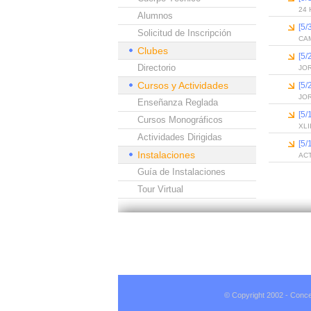
24
Alumnos
[5
Solicitud de Inscripción
CA
Clubes
[5
Directorio
JO
Cursos y Actividades
[5
JO
Enseñanza Reglada
[5
Cursos Monográficos
XL
Actividades Dirigidas
[5
Instalaciones
AC
Guía de Instalaciones
Tour Virtual
© Copyright 2002 - Conce