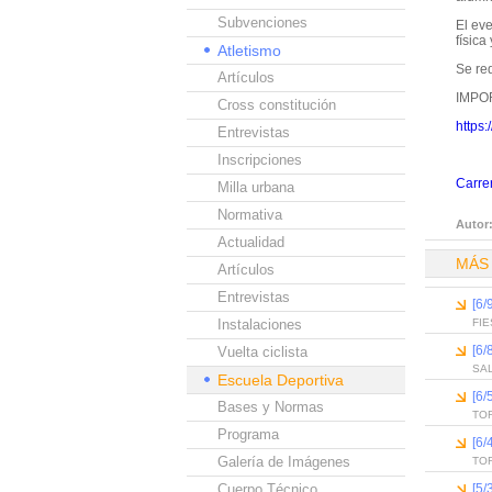
Subvenciones
El eve
física
Atletismo
Se req
Artículos
IMPO
Cross constitución
https
Entrevistas
Inscripciones
Carrer
Milla urbana
Normativa
Autor
Actualidad
MÁS
Artículos
Entrevistas
[6
Instalaciones
FI
[6
Vuelta ciclista
SAL
Escuela Deportiva
[6
Bases y Normas
TOR
Programa
[6
Galería de Imágenes
TO
Cuerpo Técnico
[5