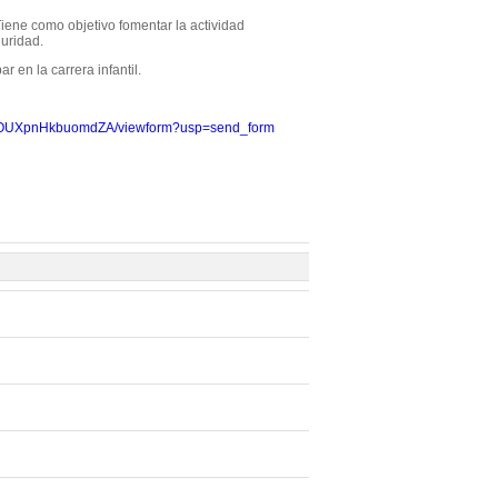
 Tiene como objetivo fomentar la actividad
guridad.
r en la carrera infantil.
aQOUXpnHkbuomdZA/viewform?usp=send_form