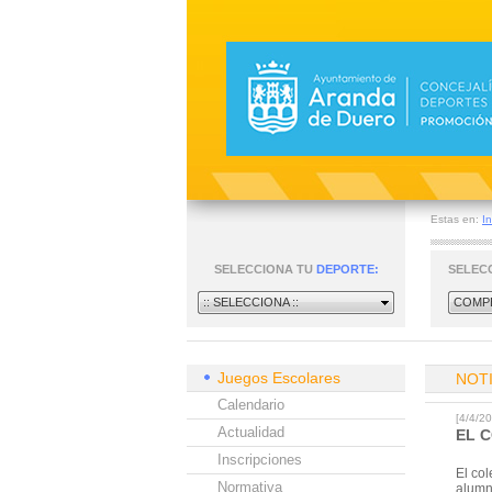
Estas en:
In
SELECCIONA TU
DEPORTE:
SELEC
:: SELECCIONA ::
COMPE
Juegos Escolares
NOT
Calendario
[4/4/
Actualidad
EL 
Inscripciones
El col
Normativa
alumn