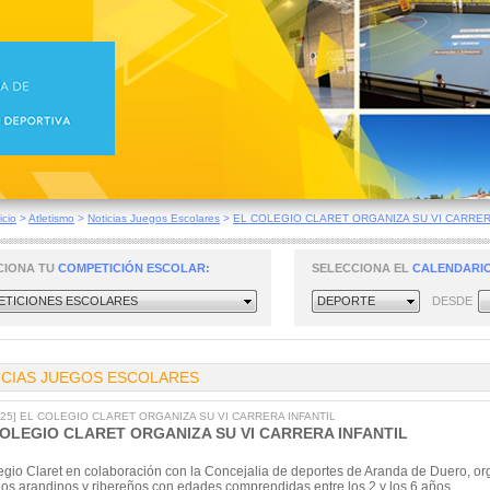
icio
>
Atletismo
>
Noticias Juegos Escolares
>
EL COLEGIO CLARET ORGANIZA SU VI CARRERA
CIONA TU
COMPETICIÓN ESCOLAR:
SELECCIONA EL
CALENDARIO
TICIONES ESCOLARES
DEPORTE
DESDE
ICIAS JUEGOS ESCOLARES
2025] EL COLEGIO CLARET ORGANIZA SU VI CARRERA INFANTIL
COLEGIO CLARET ORGANIZA SU VI CARRERA INFANTIL
egio Claret en colaboración con la Concejalia de deportes de Aranda de Duero, organ
os arandinos y ribereños con edades comprendidas entre los 2 y los 6 años.