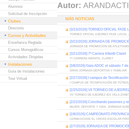
Autor:
ARANDACTI
Alumnos
Solicitud de Inscripción
MÁS NOTICIAS
Clubes
Directorio
[3/23/2026] TORNEO OFICIAL FA
TORNEO OFICIAL AJEDREZ FASE LOCAL
Cursos y Actividades
[3/22/2026] JORNADA DE PROMOCI
Enseñanza Reglada
JORNADA DE PROMOCIÓN DE ATLETISMO
Cursos Monográficos
[3/21/2026] 7ª Carrera Infantil Claret
Actividades Dirigidas
7ª CARRERA INFANTIL CLARET
Instalaciones
[3/8/2026] Gala ADOC el sábado 7 de
GRAN JORNADA DEPORTIVA Y FAMILIAR
Guía de Instalaciones
[2/27/2026] I campus de Tecnificaci
Tour Virtual
I CAMPUS DE TECNIFICACIÓN DE FÚTBO
[2/25/2026] VII TORNEO DE AJEDRE
VII TORNEO DE AJEDREZ IES VELA ZANE
[2/22/2026] Conciliando pasiones y r
MUJER, DEPORTE Y VIDA: JORNADA SOB
[2/8/2026] CAMPEONATO PROVINC
LERMA ACOGE EL CROSS ESCOLAR PRO
[2/7/2026] JORNADA DE PROMOCI