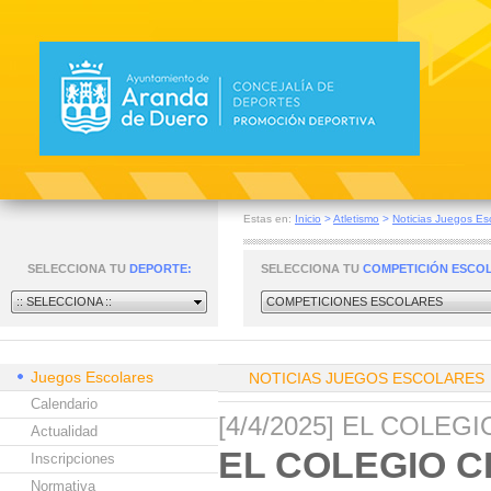
Estas en:
Inicio
>
Atletismo
>
Noticias Juegos Es
SELECCIONA TU
DEPORTE:
SELECCIONA TU
COMPETICIÓN ESCO
:: SELECCIONA ::
COMPETICIONES ESCOLARES
Juegos Escolares
NOTICIAS JUEGOS ESCOLARES
Calendario
[4/4/2025] EL COLE
Actualidad
EL COLEGIO C
Inscripciones
Normativa