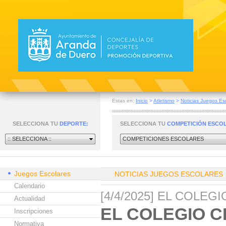
Estas en:
Inicio
>
Atletismo
>
Noticias Juegos Es
SELECCIONA TU
DEPORTE:
SELECCIONA TU
COMPETICIÓN ESCO
:: SELECCIONA ::
COMPETICIONES ESCOLARES
Juegos Escolares
NOTICIAS JUEGOS ESCOLARES
Calendario
[4/4/2025] EL COLE
Actualidad
EL COLEGIO C
Inscripciones
Normativa