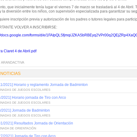
nto, que inicialmente tenía lugar el viernes 7 de marzo se trasladará al 4 de Abril.
 y la diversión entre los niños, con supervisión especializada para garantizar su se
uiere inscripción previa y autorización de los padres o tutores legales para participa
RTANTE VOLVER A INSCRIBIRSE:
://docs.google.com/forms/d/e/1FAIpQLSfjmqiJZKASbRBEyq2VPr00q2QEjZRp4X
a Claret 4 de Abril.pdf
:
ARANDACTIVA
 NOTICIAS
11/2021] Horario y reglamento Jornada de Badminton
RNADAS DE JUEGOS ESCOLARES
4/2021] Horario jornada de Tiro con Arco
RNADAS DE JUEGOS ESCOLARES
3/2021] Jornada de Badminton
RNADAS DE JUEGOS ESCOLARES
31/2021] Resultados Jornada de Orientación
RNADA DE ORIENTACIÓN
27/2021] Jornada de Tiro con Arco