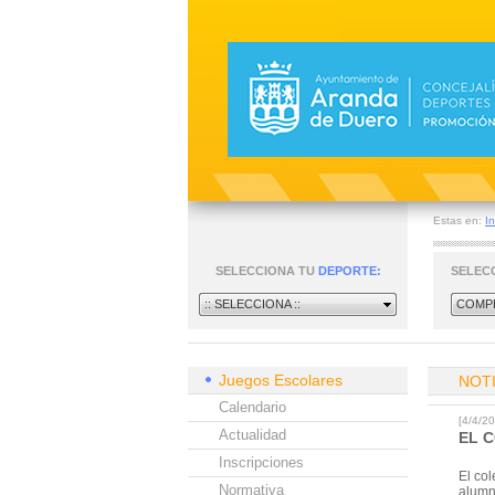
Estas en:
In
SELECCIONA TU
DEPORTE:
SELEC
:: SELECCIONA ::
COMPE
Juegos Escolares
NOT
Calendario
[4/4/
Actualidad
EL 
Inscripciones
El col
Normativa
alumn