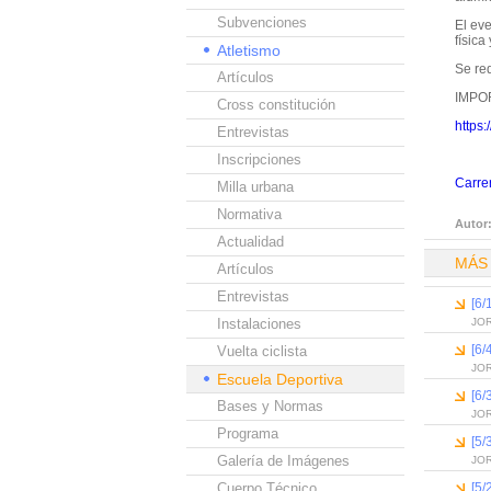
Subvenciones
El eve
física
Atletismo
Se req
Artículos
IMPO
Cross constitución
https
Entrevistas
Inscripciones
Carrer
Milla urbana
Normativa
Autor
Actualidad
MÁS
Artículos
Entrevistas
[6/
Instalaciones
JO
[6/
Vuelta ciclista
JO
Escuela Deportiva
[6/
Bases y Normas
JO
Programa
[5/
Galería de Imágenes
JO
Cuerpo Técnico
[5/