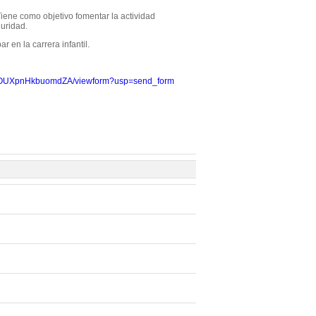
 Tiene como objetivo fomentar la actividad
guridad.
r en la carrera infantil.
aQOUXpnHkbuomdZA/viewform?usp=send_form