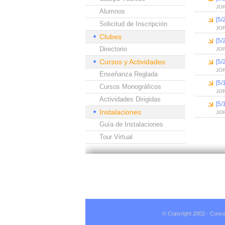
JO
Alumnos
[5/
Solicitud de Inscripción
JO
Clubes
[5/
Directorio
JO
Cursos y Actividades
[5/
JO
Enseñanza Reglada
[5/
Cursos Monográficos
JO
Actividades Dirigidas
[5/
Instalaciones
JO
Guía de Instalaciones
Tour Virtual
© Copyright 2002 - Conce