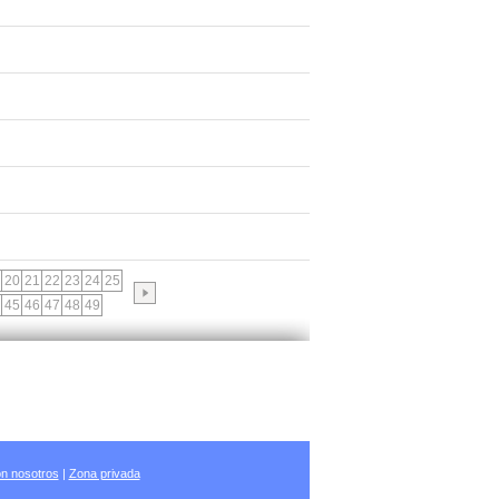
20
21
22
23
24
25
45
46
47
48
49
n nosotros
|
Zona privada