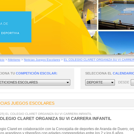
icio
>
Atletismo
>
Noticias Juegos Escolares
>
EL COLEGIO CLARET ORGANIZA SU VI CARRERA
CIONA TU
COMPETICIÓN ESCOLAR:
SELECCIONA EL
CALENDARIO
TICIONES ESCOLARES
DEPORTE
DESDE
ICIAS JUEGOS ESCOLARES
2025] EL COLEGIO CLARET ORGANIZA SU VI CARRERA INFANTIL
COLEGIO CLARET ORGANIZA SU VI CARRERA INFANTIL
egio Claret en colaboración con la Concejalia de deportes de Aranda de Duero, organ
os arandinos y ribereños con edades comprendidas entre los 2 y los 6 años.