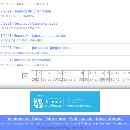
RNADAS DE JUEGOS ESCOLARES
27/2021] Horarios de Orientación
RNADA DE ORIENTACIÓN
25/2021] Resultados Campo a través
RNADA DE CAMPO A TRAVÉS
21/2021] Horario y listados campo a través
RNADAS DE CAMPO A TRAVÉS
12/2021] Resultados jornada de juegos autóctonos
RNADAS DE JUEGOS ESCOLARES
12/2021] Jornada de orientación
RNADAS DE JUEGOS ESCOLARES
1
2
3
4
5
6
7
8
9
10
11
12
13
14
15
16
17
18
19
26
27
28
29
30
31
32
33
34
35
36
37
38
39
40
41
42
43
44
Recomienda esta Página
|
Página de Inicio
|
Añadir a favoritos
|
Noticias sindicadas
jalía de Deportes del Ayuntamiento de Aranda de Duero
|
Política de privacidad
|
Contacta co
Desarrollado por
Viavox Interactive
, S.L
.