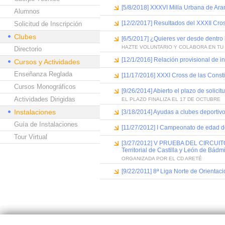
[5/8/2018] XXXVI Milla Urbana de Ar
Alumnos
[12/2/2017] Resultados del XXXII Cros
Solicitud de Inscripción
Clubes
[6/5/2017] ¿Quieres ver desde dentro 
HAZTE VOLUNTARIO Y COLABORA EN TU
Directorio
[12/1/2016] Relación provisional de in
Cursos y Actividades
Enseñanza Reglada
[11/17/2016] XXXI Cross de las Consti
Cursos Monográficos
[9/26/2014] Abierto el plazo de solic
Actividades Dirigidas
EL PLAZO FINALIZA EL 17 DE OCTUBRE
Instalaciones
[3/18/2014] Ayudas a clubes deportivo
Guía de Instalaciones
[11/27/2012] I Campeonato de edad d
Tour Virtual
[3/27/2012] V PRUEBA DEL CIRCUITO
Territorial de Castilla y León de Bádm
ORGANIZADA POR EL CD ARETÉ
[9/22/2011] 8ª Liga Norte de Orientaci