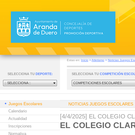
Estas en:
Inicio
>
Atletismo
>
Noticias Juegos Es
SELECCIONA TU
DEPORTE:
SELECCIONA TU
COMPETICIÓN ESCO
:: SELECCIONA ::
COMPETICIONES ESCOLARES
Juegos Escolares
NOTICIAS JUEGOS ESCOLARES
Calendario
[4/4/2025] EL COLEGIO 
Actualidad
EL COLEGIO CLAR
Inscripciones
Normativa