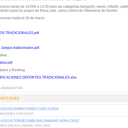
rarios serán de 10:00h a 13:30 para las categorías benjamín, alevín, infantil, cade
tición para los juegos de Rana, tuta, calva y bolos de Villanueva de Gumiel.
pciones hasta el 26 de marzo.
:
OS TRADICIONALES.pdf
:
 Juegos tradicionales.pdf
tiva:
tiva.pdf
tados y Ranking:
IFICACIONES DEPORTES TRADICIONALES.xlsx
:
ARANDACTIVA
 NOTICIAS
/16/2024] ANIMACIONES CARCAJADA
IMACIONES CARCAJADA
/14/2024] TORNEO MINI BALONMANO VERA CRUZ
RNEO MINI BALONMANO VERA CRUZ