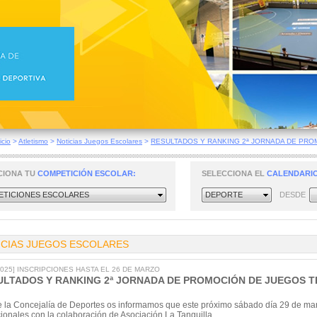
icio
>
Atletismo
>
Noticias Juegos Escolares
>
RESULTADOS Y RANKING 2ª JORNADA DE PROM
CIONA TU
COMPETICIÓN ESCOLAR:
SELECCIONA EL
CALENDARIO
TICIONES ESCOLARES
DEPORTE
DESDE
ICIAS JUEGOS ESCOLARES
/2025] INSCRIPCIONES HASTA EL 26 DE MARZO
ULTADOS Y RANKING 2ª JORNADA DE PROMOCIÓN DE JUEGOS T
 la Concejalía de Deportes os informamos que este próximo sábado día 29 de marz
cionales con la colaboración de Asociación La Tanguilla.