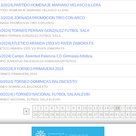
/13/2024] PARTIDO HOMENAJE MARIANO VELASCO ILLERA
RTIDO HOMENAJE MARIANO VELASCO ILLERA
/13/2024] JORNADA PROMOCION TIRO CON ARCO
RNADA PROMOCION TIRO CON ARCO
/9/2024] TORNEO FERNAN GONZALEZ FUTBOL SALA
RNEO FERNAN GONZALEZ FUTBOL SALA
/9/2024] ATLETICO ARANDA 1503 VS RIVER ZAMORA FS
ETICO ARANDA 1503 VS RIVER ZAMORA FS
6/2024] Campo Juventud Palencia CD Gimnasia Artística
PO JUVENTUD PALENCIA CD GIMNASIA ARTÍSTICA
/30/2024] II TORNEO PRIMAVERA 2024
TORNEO PRIMAVERA 2024
/30/2024] TORNEO DOMINICAS BALONCESTO
RNEO DOMINICAS BALONCESTO
/30/2024] I TORNEO NACIONAL FUTBOL SALA ALEVIN
ORNEO NACIONAL FUTBOL SALA ALEVIN
1
2
3
4
5
6
7
8
9
10
11
12
13
14
15
16
17
18
19
26
27
28
29
30
31
32
33
34
35
36
37
38
39
40
41
42
43
44