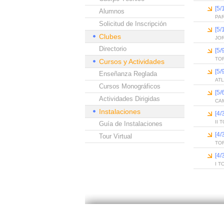
[5
Alumnos
PA
Solicitud de Inscripción
[5
Clubes
JO
Directorio
[5
TO
Cursos y Actividades
[5
Enseñanza Reglada
ATL
Cursos Monográficos
[5/
Actividades Dirigidas
CAM
Instalaciones
[4
II 
Guía de Instalaciones
[4
Tour Virtual
TO
[4
I T