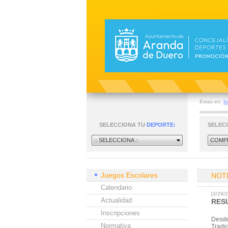
Estas en:
In
SELECCIONA TU
DEPORTE:
SELEC
:: SELECCIONA ::
COMPE
Juegos Escolares
NOT
Calendario
[3/29
Actualidad
RES
Inscripciones
Desde
Normativa
Tradi