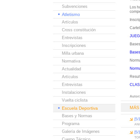
Subvenciones
Los ho
compe
Atletismo
Inscri
Artículos
Cartel
Cross constitución
JUEG
Entrevistas
Bases
Inscripciones
Bases
Milla urbana
Norma
Normativa
Norma
Actualidad
Artículos
Resul
Entrevistas
CLAS
Instalaciones
Autor
Vuelta ciclista
MÁS
Escuela Deportiva
Bases y Normas
[5
Programa
AN
Galería de Imágenes
[5
TO
Cuerpo Técnico